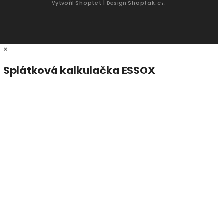
Vytvořil
Shoptet
| Design
Shoptak.cz.
×
Splátková kalkulačka ESSOX