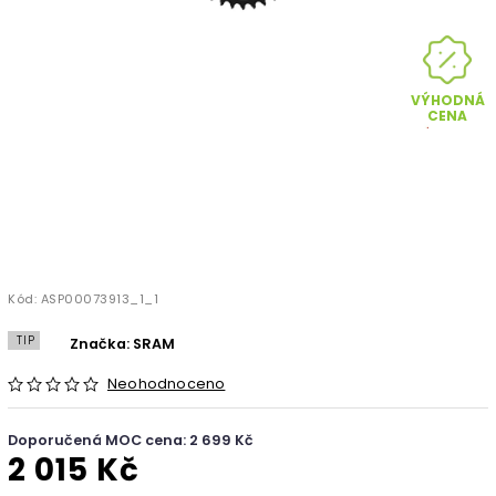
VÝHODNÁ
CENA
Kód:
ASP00073913_1_1
TIP
Značka:
SRAM
Neohodnoceno
Doporučená MOC cena: 2 699 Kč
2 015 Kč