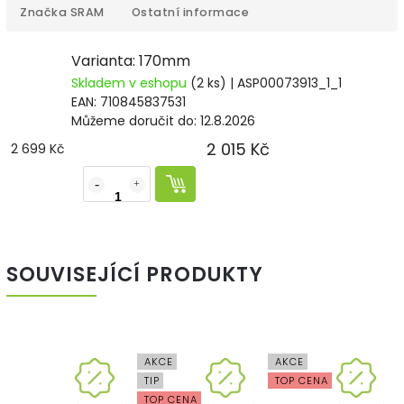
Značka
SRAM
Ostatní informace
Varianta: 170mm
Skladem v eshopu
(2 ks)
| ASP00073913_1_1
EAN:
710845837531
Můžeme doručit do:
12.8.2026
2 015 Kč
2 699 Kč
SOUVISEJÍCÍ PRODUKTY
AKCE
AKCE
TIP
TOP CENA
TOP CENA