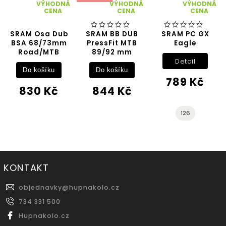
VÝHODNÁ
VÝHODNÁ
VÝHODNÁ
CENA
CENA
CENA
SRAM Osa Dub
SRAM BB DUB
SRAM PC GX
BSA 68/73mm
PressFit MTB
Eagle
Road/MTB
89/92 mm
Detail
Do košíku
Do košíku
789 Kč
830 Kč
844 Kč
126
KONTAKT
objednavky
@
hupnakolo.cz
734 331 500
Hupnakolo.cz