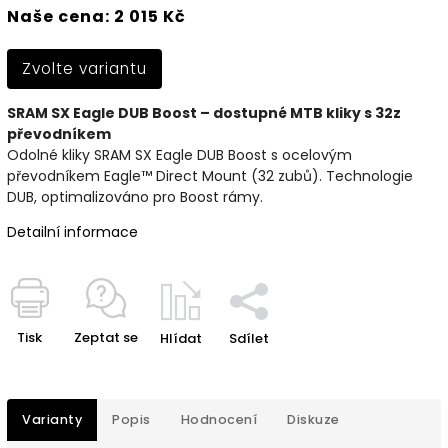
Naše cena: 2 015 Kč
Zvolte variantu
SRAM SX Eagle DUB Boost – dostupné MTB kliky s 32z
převodníkem
Odolné kliky SRAM SX Eagle DUB Boost s ocelovým
převodníkem Eagle™ Direct Mount (32 zubů). Technologie
DUB, optimalizováno pro Boost rámy.
Detailní informace
Tisk
Zeptat se
Hlídat
Sdílet
Varianty
Popis
Hodnocení
Diskuze