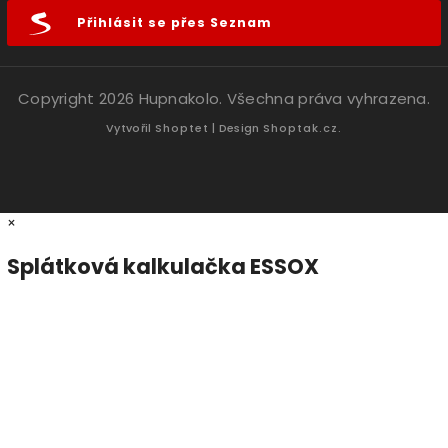
Přihlásit se přes Seznam
Copyright 2026
Hupnakolo
. Všechna práva vyhrazena.
Vytvořil
Shoptet
| Design
Shoptak.cz.
×
Splátková kalkulačka ESSOX