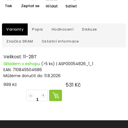
Tisk
Zeptat se
Hlídat
Sdílet
Varianty
Popis
Hodnocení
Diskuze
Značka
SRAM
Ostatní informace
Velikost: 11-28T
Skladem v eshopu
(>5 ks)
| ASP00054826_1_1
EAN:
710845504686
Můžeme doručit do:
11.8.2026
531 Kč
999 Kč