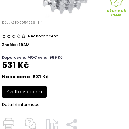
VÝHODNÁ
CENA
Kód:
ASP00054826_1_1
Neohodnoceno
Značka:
SRAM
Doporučená MOC cena: 999 Kč
531 Kč
Naše cena: 531 Kč
Zvolte variantu
Detailní informace