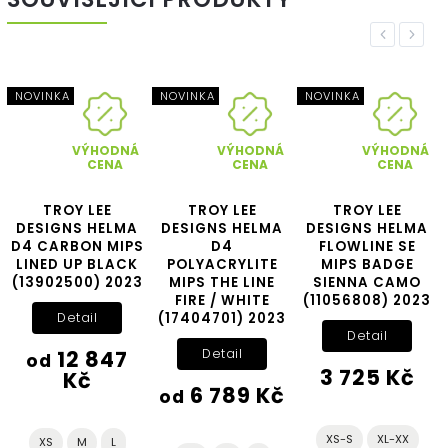
Previous
Next
NOVINKA
NOVINKA
NOVINKA
VÝHODNÁ
VÝHODNÁ
VÝHODNÁ
CENA
CENA
CENA
TROY LEE
TROY LEE
TROY LEE
DESIGNS HELMA
DESIGNS HELMA
DESIGNS HELMA
D4 CARBON MIPS
D4
FLOWLINE SE
LINED UP BLACK
POLYACRYLITE
MIPS BADGE
(13902500) 2023
MIPS THE LINE
SIENNA CAMO
FIRE / WHITE
(11056808) 2023
(17404701) 2023
Detail
Detail
12 847
Detail
od
3 725 Kč
Kč
6 789 Kč
od
XS-S
XL-XX
XS
M
L