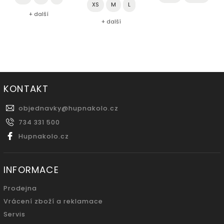
XS
M
L
+ další
+ další
KONTAKT
objednavky
@
hupnakolo.cz
734 331 500
Hupnakolo.cz
INFORMACE
Prodejna
Vrácení zboží a reklamace
Servis