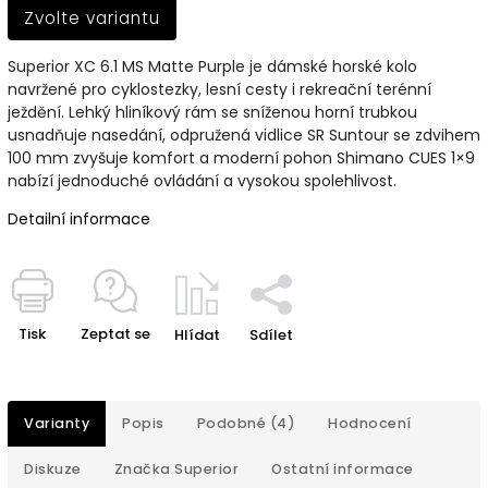
Zvolte variantu
Superior XC 6.1 MS Matte Purple je dámské horské kolo
navržené pro cyklostezky, lesní cesty i rekreační terénní
ježdění. Lehký hliníkový rám se sníženou horní trubkou
usnadňuje nasedání, odpružená vidlice SR Suntour se zdvihem
100 mm zvyšuje komfort a moderní pohon Shimano CUES 1×9
nabízí jednoduché ovládání a vysokou spolehlivost.
Detailní informace
Tisk
Zeptat se
Hlídat
Sdílet
Varianty
Popis
Podobné (4)
Hodnocení
Diskuze
Značka
Superior
Ostatní informace