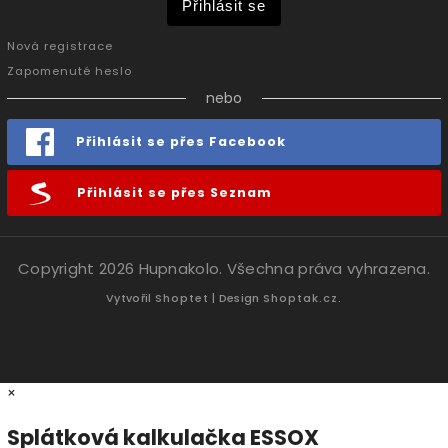
Přihlásit se
Nová registrace
Zapomenuté heslo
nebo
Přihlásit se přes Facebook
Přihlásit se přes Seznam
Copyright 2026
Hupnakolo
. Všechna práva vyhrazena.
Vytvořil
Shoptet
| Design
Shoptak.cz.
×
Splátková kalkulačka ESSOX