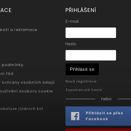
MACE
PŘIHLÁŠENÍ
E-mail
zboží a reklamace
Heslo
í podmínky
Přihlásit se
ní řád
Nová registrace
 ochrany osobních údajů
Zapomenuté heslo
oužívání souboru cookie
nebo
obsluze jízdních kol
Přihlásit se přes
Facebook