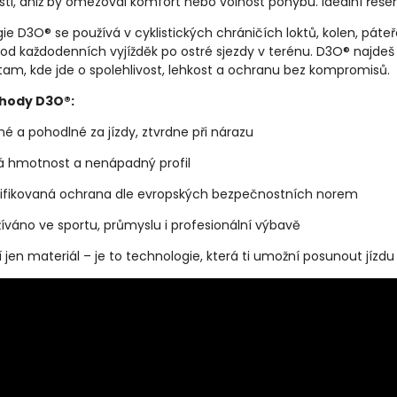
ti,
aniž
by
omezoval
komfort
nebo
volnost
pohybu.
Ideální
řeše
gie
D3O®
se
používá
v
cyklistických
chráničích
loktů,
kolen,
páte
od
každodenních
vyjížděk
po
ostré
sjezdy
v
terénu.
D3O®
najde
tam,
kde
jde
o
spolehlivost,
lehkost
a
ochranu
bez
kompromisů.
hody
D3O®:
žné
a
pohodlné
za
jízdy,
ztvrdne
při
nárazu
ká
hmotnost
a
nenápadný
profil
ifikovaná
ochrana
dle
evropských
bezpečnostních
norem
žíváno
ve
sportu,
průmyslu
i
profesionální
výbavě
í
jen
materiál –
je
to
technologie,
která
ti
umožní
posunout
jízd