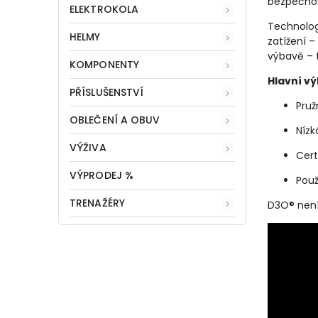
bezpečnos
ELEKTROKOLA
Technolo
HELMY
zatížení –
výbavě –
KOMPONENTY
Hlavní
vý
PŘÍSLUŠENSTVÍ
Pru
OBLEČENÍ A OBUV
Níz
VÝŽIVA
Cert
VÝPRODEJ %
Pou
TRENAŽÉRY
D3O®
nen