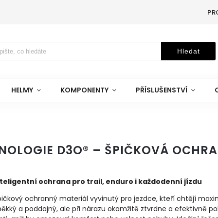
PR
Hledat
HELMY
KOMPONENTY
PŘÍSLUŠENSTVÍ
NOLOGIE D3O® – ŠPIČKOVÁ OCHR
nteligentní
ochrana
pro
trail,
enduro
i
každodenní
jízdu
pičkový
ochranný
materiál
vyvinutý
pro
jezdce,
kteří
chtějí
maxi
ěkký
a
poddajný,
ale
při
nárazu
okamžitě
ztvrdne
a
efektivně
po