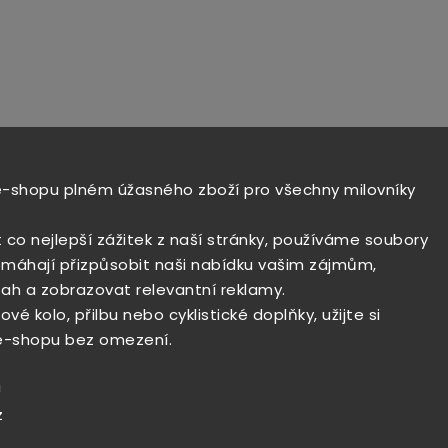
e-shopu plném úžasného zboží pro všechny milovníky
t co nejlepší zážitek z naší stránky, používáme soubory
máhají přizpůsobit naši nabídku vašim zájmům,
ah a zobrazovat relevantní reklamy.
vé kolo, přilbu nebo cyklistické doplňky, užijte si
e-shopu bez omezení.
!
z
.