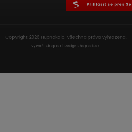
Přihlásit se přes 
Copyright 2026
Hupnakolo
. Všechna práva vyhrazena.
Vytvořil
Shoptet
| Design
Shoptak.cz.