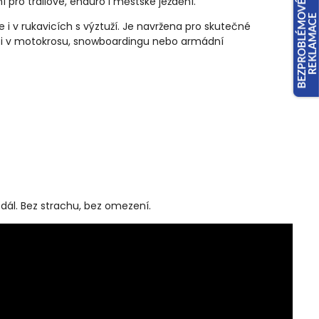
ní
pro
trailové,
enduro
i
městské
ježdění.
ře
i
v
rukavicích
s
výztuží.
Je
navržena
pro
skutečné
š
i
v
motokrosu,
snowboardingu
nebo
armádní
u
dál.
Bez
strachu,
bez
omezení.