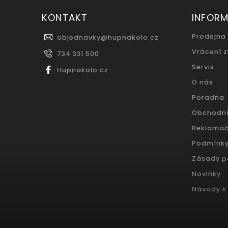
KONTAKT
INFOR
Prodejna
objednavky
@
hupnakolo.cz
Vrácení 
734 331 500
Servis
Hupnakolo.cz
O nás
Poradna
Obchodn
Reklamač
Podmínky
Zásady p
Novinky
Návody k 