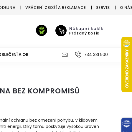
ODEJNA
VRÁCENÍ ZBOŽÍ A REKLAMACE
SERVIS
O NÁ
Nákupní košík
Prázdný košík
OBLEČENÍ A OBUV
VÝŽIVA
VÝPRODEJ %
734 331 500
TREN
ANA BEZ KOMPROMISŮ
mální
ochranu
bez
omezení
pohybu.
V
klidovém
hltí
energii.
Díky
tomu
poskytuje
vysokou
úroveň