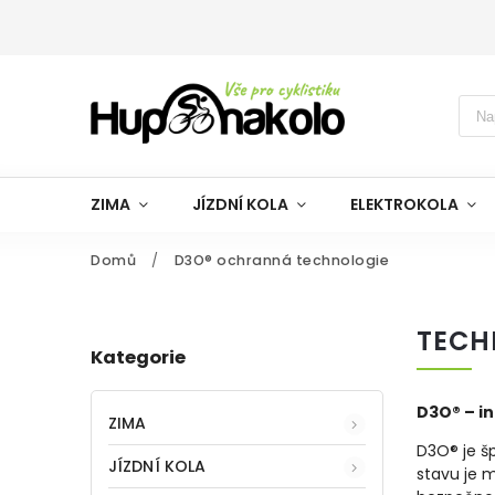
ZIMA
JÍZDNÍ KOLA
ELEKTROKOLA
Domů
/
D3O® ochranná technologie
TECH
Kategorie
D3O® –
i
ZIMA
D3O®
je
š
JÍZDNÍ KOLA
stavu
je
m