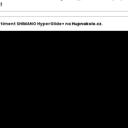
1
rtiment SHIMANO HyperGlide+ na
Hupnakolo
.cz
.