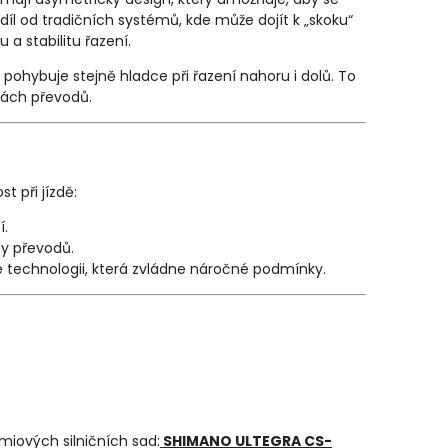
zdíl od tradičních systémů, kde může dojít k „skoku“
 a stabilitu řazení.
 pohybuje stejně hladce při řazení nahoru i dolů. To
nách převodů.
t při jízdě:
í.
ny převodů.
technologii, která zvládne náročné podmínky.
miových silničních sad:
SHIMANO ULTEGRA CS-