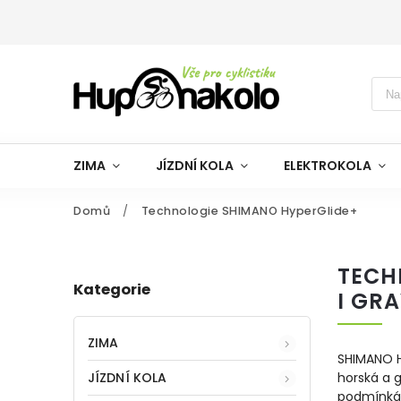
ZIMA
JÍZDNÍ KOLA
ELEKTROKOLA
Domů
/
Technologie SHIMANO HyperGlide+
TECH
Kategorie
I GRA
ZIMA
SHIMANO Hy
JÍZDNÍ KOLA
horská a g
podmínkác