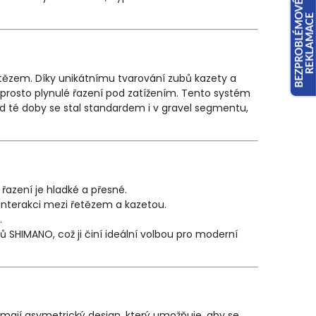
etězem. Díky unikátnímu tvarování zubů kazety a
aprosto plynulé řazení pod zatížením. Tento systém
d té doby se stal standardem i v gravel segmentu,
 řazení je hladké a přesné.
 interakci mezi řetězem a kazetou.
.
 SHIMANO, což ji činí ideální volbou pro moderní
 mají asymetrický design, který umožňuje, aby se