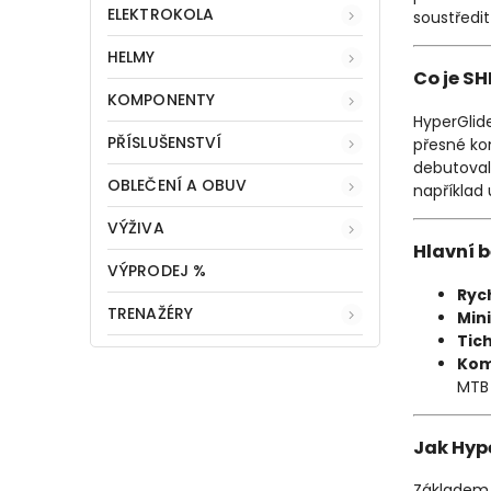
ELEKTROKOLA
soustředit
HELMY
Co je S
KOMPONENTY
HyperGlid
PŘÍSLUŠENSTVÍ
přesné ko
debutoval
OBLEČENÍ A OBUV
například 
VÝŽIVA
Hlavní 
VÝPRODEJ %
Ryc
TRENAŽÉRY
Min
Tic
Kom
MTB 
Jak Hyp
Základem 