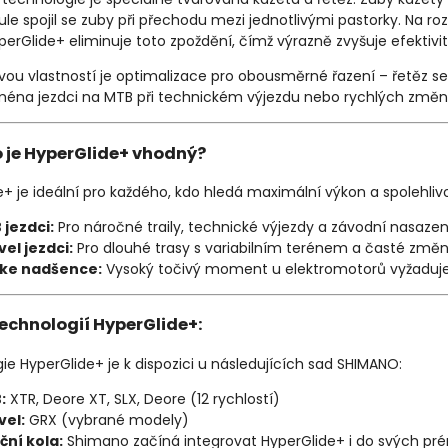
ule spojil se zuby při přechodu mezi jednotlivými pastorky. Na ro
perGlide+ eliminuje toto zpoždění, čímž výrazně zvyšuje efektivitu
ovou vlastností je optimalizace pro obousměrné řazení – řetěz se
ména jezdci na MTB při technickém výjezdu nebo rychlých změ
o je HyperGlide+ vhodný?
+ je ideální pro každého, kdo hledá maximální výkon a spolehlivos
jezdci:
Pro náročné traily, technické výjezdy a závodní nasazen
el jezdci:
Pro dlouhé trasy s variabilním terénem a časté změ
ike nadšence:
Vysoký točivý moment u elektromotorů vyžaduje 
echnologií HyperGlide+:
e HyperGlide+ je k dispozici u následujících sad SHIMANO:
:
XTR, Deore XT, SLX, Deore (12 rychlostí)
vel:
GRX (vybrané modely)
iční kola:
Shimano začíná integrovat HyperGlide+ i do svých pré