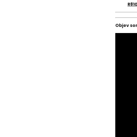
R810
Objev so