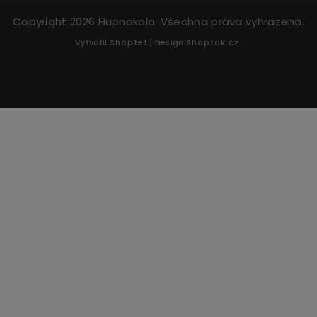
Copyright 2026
Hupnakolo
. Všechna práva vyhrazena.
Vytvořil
Shoptet
| Design
Shoptak.cz.