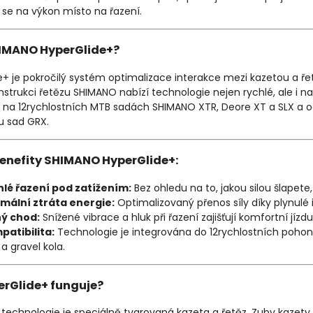
 se na výkon místo na řazení.
HIMANO HyperGlide+?
e+ je pokročilý systém optimalizace interakce mezi kazetou a ř
nstrukci řetězu SHIMANO nabízí technologie nejen rychlé, ale i n
 na 12rychlostních MTB sadách SHIMANO XTR, Deore XT a SLX a o
u sad GRX.
benefity SHIMANO HyperGlide+:
hlé řazení pod zatížením:
Bez ohledu na to, jakou silou šlapete,
imální ztráta energie:
Optimalizovaný přenos síly díky plynulé
hý chod:
Snížené vibrace a hluk při řazení zajišťují komfortní jízdu
patibilita:
Technologie je integrována do 12rychlostních pohonů
a gravel kola.
erGlide+ funguje?
technologie je speciálně tvarovaná kazeta a řetěz. Zuby kazety