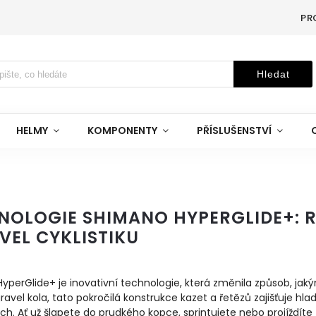
PR
Hledat
HELMY
KOMPONENTY
PŘÍSLUŠENSTVÍ
NOLOGIE SHIMANO HYPERGLIDE+: R
VEL CYKLISTIKU
perGlide+ je inovativní technologie, která změnila způsob, jaký
ravel kola, tato pokročilá konstrukce kazet a řetězů zajišťuje hla
h. Ať už šlapete do prudkého kopce, sprintujete nebo projíždí