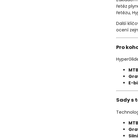
řetěz plyn
řetězu, Hy
Další klíč
ocení zej
Pro koh
HyperGlide
MTB 
Grav
E-b
Sady s t
Technologi
MTB
Gra
Siln