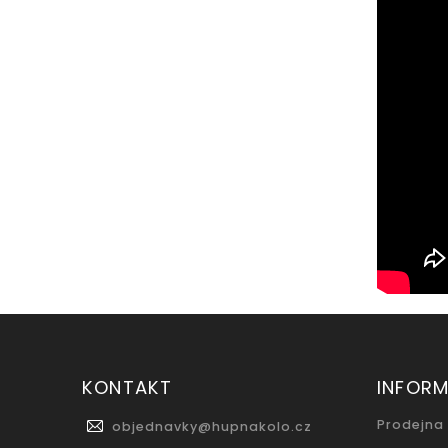
KONTAKT
INFOR
Prodejna
objednavky
@
hupnakolo.cz