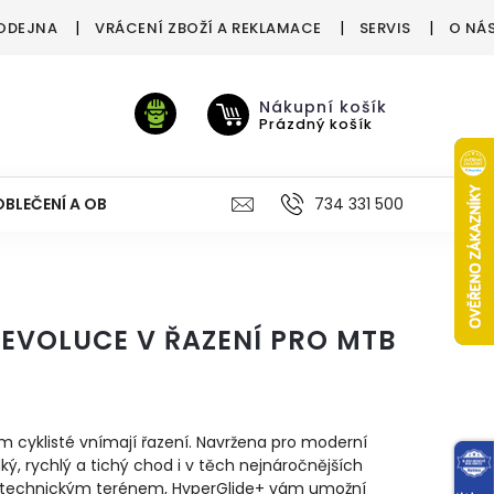
ODEJNA
VRÁCENÍ ZBOŽÍ A REKLAMACE
SERVIS
O NÁ
Nákupní košík
Prázdný košík
OBLEČENÍ A OBUV
VÝŽIVA
VÝPRODEJ %
734 331 500
TREN
EVOLUCE V ŘAZENÍ PRO MTB
m cyklisté vnímají řazení. Navržena pro moderní
dký, rychlý a tichý chod i v těch nejnáročnějších
te technickým terénem, HyperGlide+ vám umožní