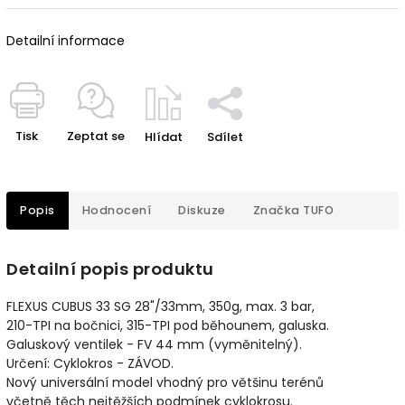
Detailní informace
Tisk
Zeptat se
Hlídat
Sdílet
Popis
Hodnocení
Diskuze
Značka
TUFO
Detailní popis produktu
FLEXUS CUBUS 33 SG 28"/33mm, 350g, max. 3 bar,
210-TPI na bočnici, 315-TPI pod běhounem, galuska.
Galuskový ventilek - FV 44 mm (vyměnitelný).
Určení: Cyklokros - ZÁVOD.
Nový universální model vhodný pro většinu terénů
včetně těch nejtěžších podmínek cyklokrosu.