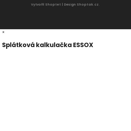
Vytvořil
Shoptet
| Design
Shoptak.cz.
×
Splátková kalkulačka ESSOX