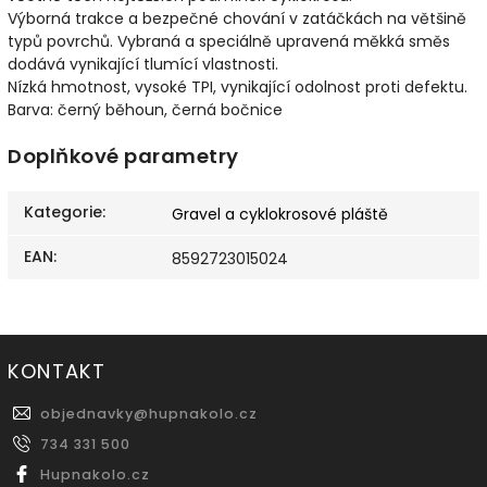
Výborná trakce a bezpečné chování v zatáčkách na většině
typů povrchů. Vybraná a speciálně upravená měkká směs
dodává vynikající tlumící vlastnosti.
Nízká hmotnost, vysoké TPI, vynikající odolnost proti defektu.
Barva: černý běhoun, černá bočnice
Doplňkové parametry
Kategorie
:
Gravel a cyklokrosové pláště
EAN
:
8592723015024
KONTAKT
objednavky
@
hupnakolo.cz
734 331 500
Hupnakolo.cz