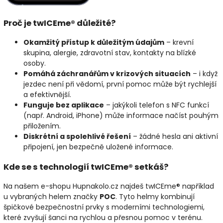
Proč je twICEme® důležité?
Okamžitý přístup k důležitým údajům
– krevní
skupina, alergie, zdravotní stav, kontakty na blízké
osoby.
Pomáhá záchranářům v krizových situacích
– i když
jezdec není při vědomí, první pomoc může být rychlejší
a efektivnější.
Funguje bez aplikace
– jakýkoli telefon s NFC funkcí
(např. Android, iPhone) může informace načíst pouhým
přiložením.
Diskrétní a spolehlivé řešení
– žádné hesla ani aktivní
připojení, jen bezpečně uložené informace.
Kde se s technologií twICEme® setkáš?
Na našem e-shopu Hupnakolo.cz najdeš twICEme® například
u vybraných helem značky
POC
. Tyto helmy kombinují
špičkové bezpečnostní prvky s moderními technologiemi,
které zvyšují šanci na rychlou a přesnou pomoc v terénu.