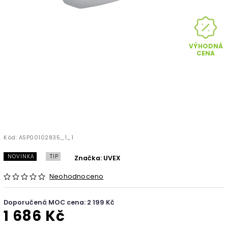
VÝHODNÁ
CENA
Kód:
ASP00102835_1_1
NOVINKA
TIP
Značka:
UVEX
Neohodnoceno
Doporučená MOC cena: 2 199 Kč
1 686 Kč