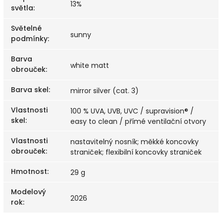
13%
světla
:
Světelné
sunny
podmínky
:
Barva
white matt
obrouček
:
Barva skel
:
mirror silver (cat. 3)
Vlastnosti
100 % UVA, UVB, UVC / supravision® /
skel
:
easy to clean / přímé ventilační otvory
Vlastnosti
nastavitelný nosník; měkké koncovky
obrouček
:
straniček; flexibilní koncovky straniček
Hmotnost
:
29 g
Modelový
2026
rok
: