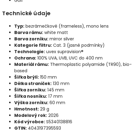
Golf
Technické údaje
Typ:
bezrámečkové (frameless), mono lens
Barva rámu:
white matt
Barva zorníku:
mirror silver
Kategorie filtru:
Cat. 3 (jasné podmínky)
Technologie:
uvex supravision®
Ochrana:
100% UVA, UVB, UVC do 400 nm
Materiál rámu:
Thermoplastic polyamide (TR90), bio-
based
Šířka brýlí:
150 mm
Délka straniček:
130 mm
Šířka zorníku:
145 mm
Šířka nosníku:
17 mm
Výška zorníku:
60 mm
Hmotnost:
29 g
Modelový rok:
2026
Kód výrobce:
S5340138816
GTIN:
4043197395593