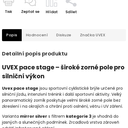
Tisk
Zeptat se
Hlídat
Sdílet
Popis
Hodnocení
Diskuze
Značka
UVEX
Detailní popis produktu
UVEX pace stage – široké zorné pole pro
silniční výkon
Uvex pace stage
jsou sportovní cyklistické brýle určené pro
silniční jízdu, intenzivní trénink i další sportovní aktivity. Velký
panoramatický zorník poskytuje velmi široké zorné pole bez
zkreslení i na okrajích a chrání proti oslnění, větru i UV záření.
Varianta
mirror silver
s filtrem
kategorie 3
je vhodná do
jasných a slunečných podmínek. Zrcadlová vrstva zároveň