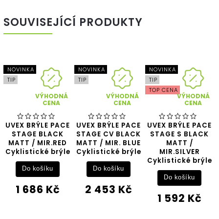
SOUVISEJÍCÍ PRODUKTY
NOVINKA
NOVINKA
NOVINKA
TIP
TIP
TIP
TOP CENA
VÝHODNÁ
VÝHODNÁ
VÝHODNÁ
CENA
CENA
CENA
UVEX BRÝLE PACE
UVEX BRÝLE PACE
UVEX BRÝLE PACE
STAGE BLACK
STAGE CV BLACK
STAGE S BLACK
MATT / MIR.RED
MATT / MIR. BLUE
MATT /
Cyklistické brýle
Cyklistické brýle
MIR.SILVER
Cyklistické brýle
Do košíku
Do košíku
Do košíku
1 686 Kč
2 453 Kč
1 592 Kč