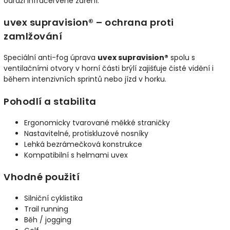
odráží infračervené záření.
uvex supravision® – ochrana proti
zamlžování
Speciální anti-fog úprava
uvex supravision®
spolu s
ventilačními otvory v horní části brýlí zajišťuje čisté vidění i
během intenzivních sprintů nebo jízd v horku.
Pohodlí a stabilita
Ergonomicky tvarované měkké straničky
Nastavitelné, protiskluzové nosníky
Lehká bezrámečková konstrukce
Kompatibilní s helmami uvex
Vhodné použití
Silniční cyklistika
Trail running
Běh / jogging