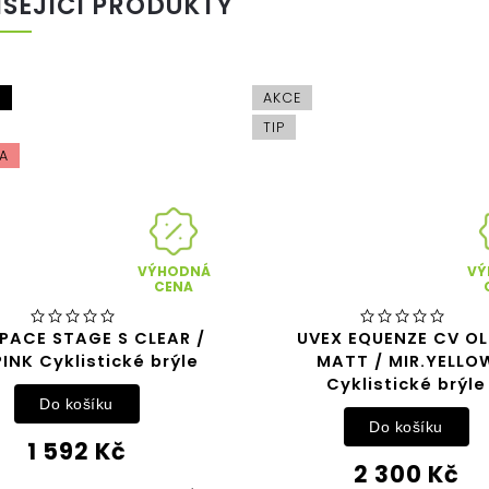
ISEJÍCÍ PRODUKTY
A
AKCE
TIP
A
VÝHODNÁ
VÝ
CENA
PACE STAGE S CLEAR /
UVEX EQUENZE CV OL
PINK Cyklistické brýle
MATT / MIR.YELLO
Cyklistické brýle
Do košíku
Do košíku
1 592 Kč
2 300 Kč