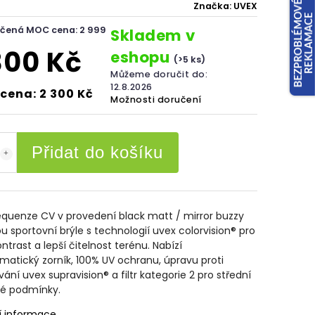
Značka:
UVEX
čená MOC cena: 2 999
Skladem v
300 Kč
eshopu
(>5 ks)
Můžeme doručit do:
12.8.2026
cena: 2 300 Kč
Možnosti doručení
Přidat do košíku
equenze CV v provedení black matt / mirror buzzy
ou sportovní brýle s technologií uvex colorvision® pro
ontrast a lepší čitelnost terénu. Nabízí
atický zorník, 100% UV ochranu, úpravu proti
ání uvex supravision® a filtr kategorie 2 pro střední
né podmínky.
í informace