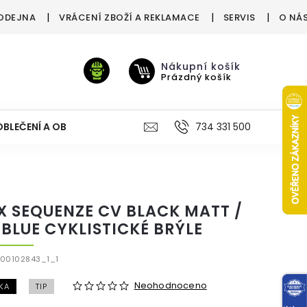
ODEJNA
VRÁCENÍ ZBOŽÍ A REKLAMACE
SERVIS
O NÁ
Nákupní košík
Prázdný košík
OBLEČENÍ A OBUV
VÝŽIVA
VÝPRODEJ %
734 331 500
TREN
X SEQUENZE CV BLACK MATT /
.BLUE CYKLISTICKÉ BRÝLE
00102843_1_1
Neohodnoceno
KA
TIP