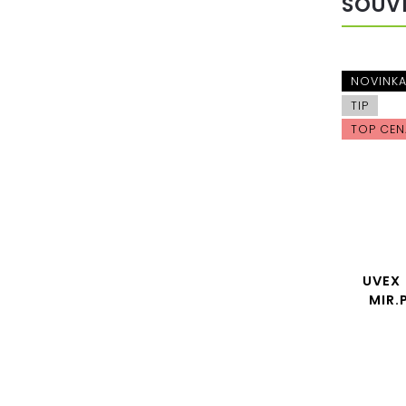
SOUV
NOVINKA
NOVINK
TIP
TIP
TOP CEN
VÝHODNÁ
CENA
UVEX BRÝLE SEQUENZE CV
UVEX 
BLACK MATT / MIR.SILVER
MIR.
Cyklistické brýle
Do košíku
2 300 Kč