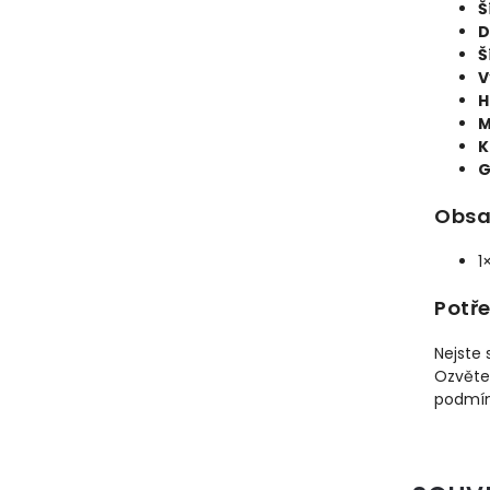
Š
D
Š
V
H
M
K
G
Obsa
1
Potř
Nejste 
Ozvěte
podmíne