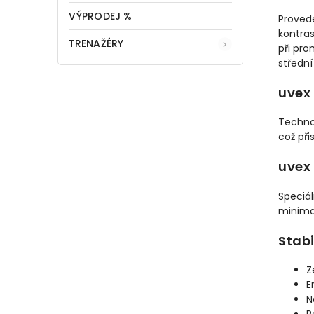
VÝPRODEJ %
Proved
kontras
TRENAŽÉRY
při pro
středn
uvex 
Technol
což při
uvex 
Speciá
minima
Stabi
Z
E
N
P