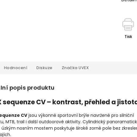
Tisk
Hodnocení
Diskuze
Značka
UVEX
lní popis produktu
 sequenze CV – kontrast, přehled a jistot
sequenze CV
jsou výkonné sportovní brýle navržené pro silniční
iku, MTB, trail i další outdoorové aktivity. Cylindrický panoramatic
s úzkým nosním mostem poskytuje široké zorné pole bez zkresle
ajích.