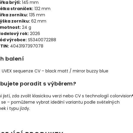
ířka brýlí:
145 mm
élka straniček:
132 mm
ířka zorníku:
135 mm
ýška zorníku:
62 mm
motnost:
24 g
odelový rok:
2026
ód výrobce:
S5340072288
TIN:
4043197397078
h balení
× UVEX sequenze CV – black matt / mirror buzzy blue
ebujete poradit s výběrem?
si jistí, zda zvolit klasickou verzi nebo CV s technologií colorvision
 se – pomůžeme vybrat ideální variantu podle světelných
k i typu jízdy.