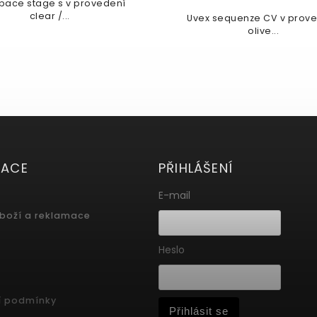
pace stage s v provedení
clear /...
Uvex sequenze CV v prov
olive...
MACE
PŘIHLÁŠENÍ
E-mail
zboží a reklamace
Heslo
í podmínky
Přihlásit se