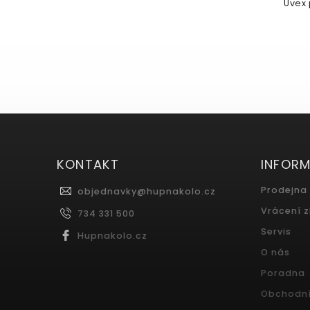
Uvex 
Uvex sequenze CV v provedení
black...
KONTAKT
INFOR
Prodejna
objednavky
@
hupnakolo.cz
Vrácení 
734 331 500
Servis
Hupnakolo.cz
O nás
Poradna
Obchodn