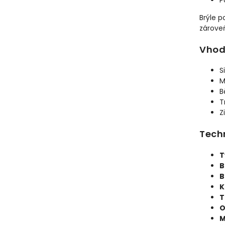
Brýle p
zárove
Vhod
S
M
B
T
Z
Tech
T
B
B
K
T
O
M