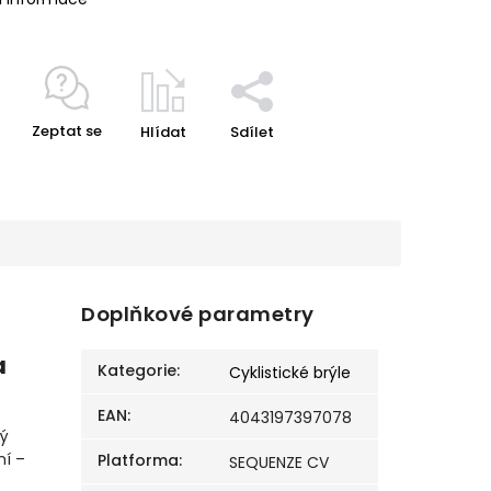
Zeptat se
Hlídat
Sdílet
Doplňkové parametry
a
Kategorie
:
Cyklistické brýle
EAN
:
4043197397078
ký
ní –
Platforma
:
SEQUENZE CV