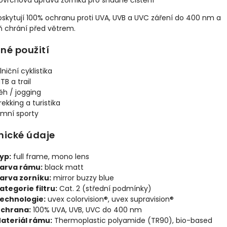
oskytují 100% ochranu proti UVA, UVB a UVC záření do 400 nm a
ň chrání před větrem.
né použití
ilniční cyklistika
TB a trail
ěh / jogging
rekking a turistika
imní sporty
nické údaje
yp:
full frame, mono lens
arva rámu:
black matt
arva zorníku:
mirror buzzy blue
ategorie filtru:
Cat. 2 (střední podmínky)
echnologie:
uvex colorvision®, uvex supravision®
chrana:
100% UVA, UVB, UVC do 400 nm
ateriál rámu:
Thermoplastic polyamide (TR90), bio-based