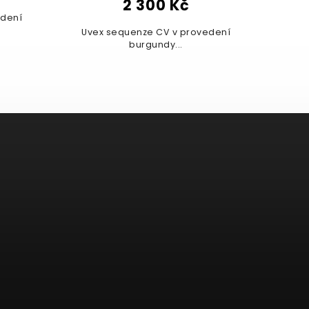
2 300 Kč
edení
Uvex sequenze CV v provedení
burgundy...