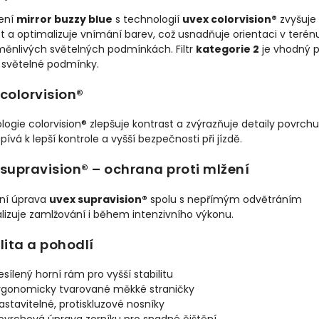
ení
mirror buzzy blue
s technologií
uvex colorvision®
zvyšuje
t a optimalizuje vnímání barev, což usnadňuje orientaci v terénu
měnlivých světelných podmínkách. Filtr
kategorie 2
je vhodný p
í světelné podmínky.
colorvision®
ogie colorvision® zlepšuje kontrast a zvýrazňuje detaily povrchu
spívá k lepší kontrole a vyšší bezpečnosti při jízdě.
supravision® – ochrana proti mlžení
lní úprava
uvex supravision®
spolu s nepřímým odvětráním
lizuje zamlžování i během intenzivního výkonu.
lita a pohodlí
esílený horní rám pro vyšší stabilitu
rgonomicky tvarované měkké straničky
astavitelné, protiskluzové nosníky
ovrchová úprava zorníku pro snadné čištění