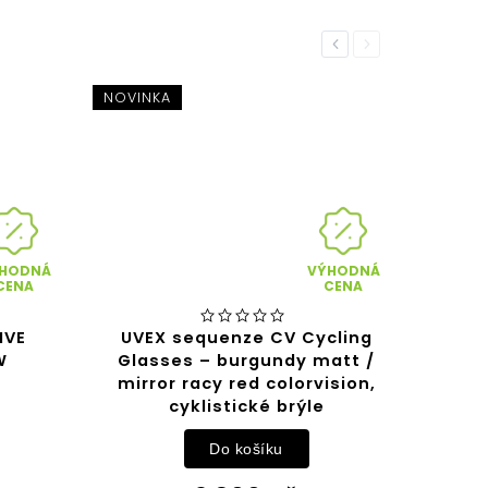
Previous
Next
NOVINKA
HODNÁ
VÝHODNÁ
CENA
CENA
IVE
UVEX sequenze CV Cycling
W
Glasses – burgundy matt /
mirror racy red colorvision,
cyklistické brýle
Do košíku