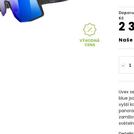
Doporu
Kč
2 
Naše 
VÝHODNÁ
CENA
Uvex s
blue js
vyšší k
panoram
zamlžov
světel
Detailn