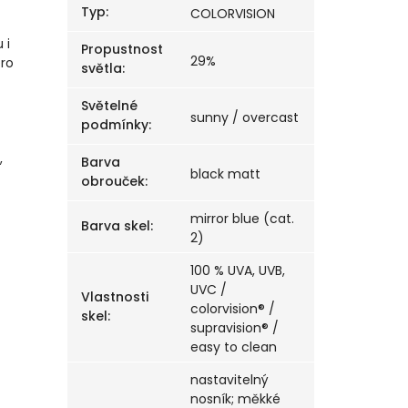
Typ
:
COLORVISION
 i
Propustnost
29%
ro
světla
:
Světelné
sunny / overcast
podmínky
:
,
Barva
black matt
obrouček
:
mirror blue (cat.
Barva skel
:
2)
100 % UVA, UVB,
UVC /
Vlastnosti
colorvision® /
skel
:
supravision® /
easy to clean
nastavitelný
nosník; měkké