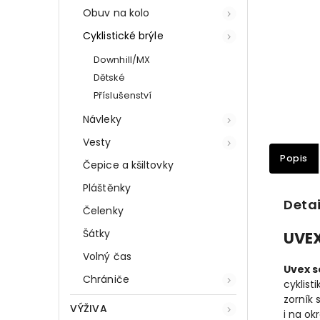
Obuv na kolo
Cyklistické brýle
Downhill/MX
Dětské
Příslušenství
Návleky
Vesty
Popis
Čepice a kšiltovky
Pláštěnky
Detai
Čelenky
Šátky
UVEX
Volný čas
Uvex 
Chrániče
cyklist
zorník 
VÝŽIVA
i na okr