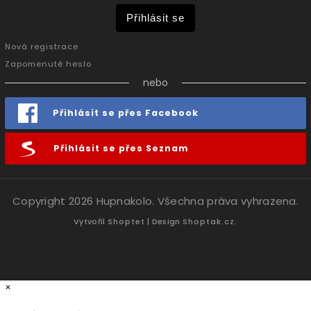
Přihlásit se
Nová registrace
Zapomenuté heslo
nebo
Přihlásit se přes Facebook
Přihlásit se přes Seznam
Copyright 2026
Hupnakolo
. Všechna práva vyhrazena.
Vytvořil
Shoptet
| Design
Shoptak.cz.
×