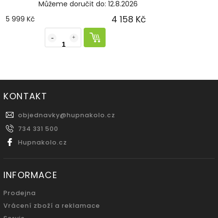
Můžeme doručit do:
12.8.2026
4 158 Kč
5 999 Kč
KONTAKT
objednavky
@
hupnakolo.cz
734 331 500
Hupnakolo.cz
INFORMACE
Prodejna
Vrácení zboží a reklamace