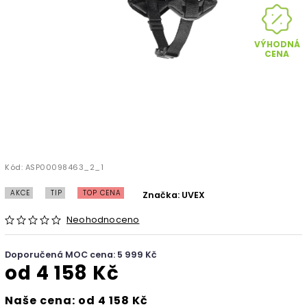
VÝHODNÁ
CENA
Kód:
ASP00098463_2_1
AKCE
TIP
TOP CENA
Značka:
UVEX
Neohodnoceno
Doporučená MOC cena: 5 999 Kč
od
4 158 Kč
Naše cena: od 4 158 Kč