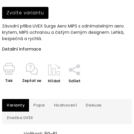
Zvolte variantu
Závodní přilba UVEX Surge Aero MIPS s odnímatelným aero
krytem, MIPS ochranou a čistým černým designem. Lehká,
bezpečná a rychlá.
Detailní informace
Tisk
Zeptat se
Hlídat
Sdílet
Varianty
Popis
Hodnocení
Diskuze
Značka
UVEX
Velikost: 59-61