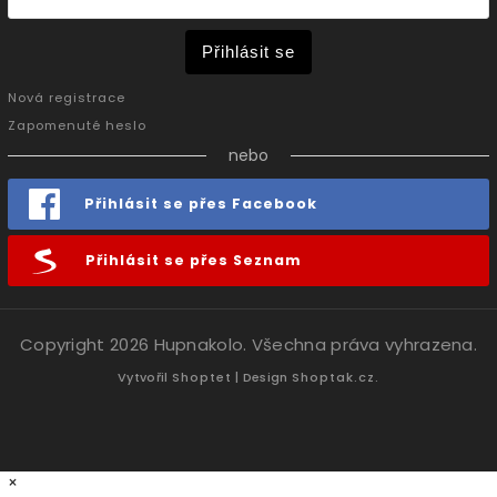
Přihlásit se
Nová registrace
Zapomenuté heslo
nebo
Přihlásit se přes Facebook
Přihlásit se přes Seznam
Copyright 2026
Hupnakolo
. Všechna práva vyhrazena.
Vytvořil
Shoptet
| Design
Shoptak.cz.
×