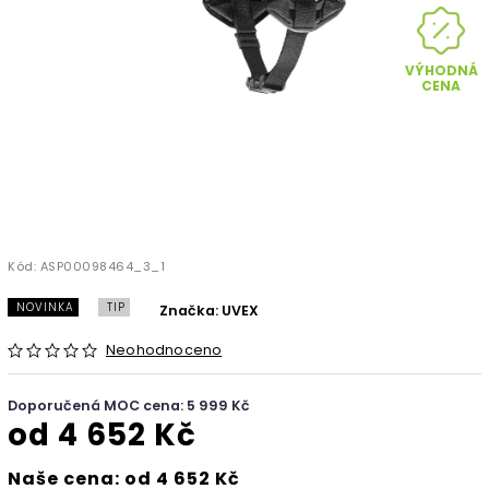
VÝHODNÁ
CENA
Kód:
ASP00098464_3_1
NOVINKA
TIP
Značka:
UVEX
Neohodnoceno
Doporučená MOC cena: 5 999 Kč
od
4 652 Kč
Naše cena: od 4 652 Kč