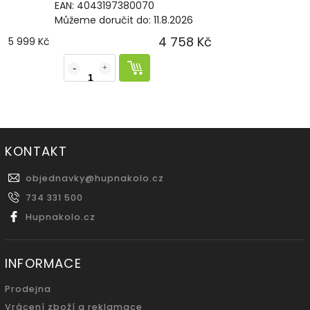
EAN:
4043197380070
Můžeme doručit do:
11.8.2026
4 758 Kč
5 999 Kč
KONTAKT
objednavky
@
hupnakolo.cz
734 331 500
Hupnakolo.cz
INFORMACE
Prodejna
Vrácení zboží a reklamace