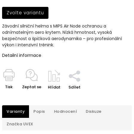
Zvolte variantu
Závodní silniční helma s MIPS Air Node ochranou a
odnímatelným aero krytem. Nízká hmotnost, vysoká
bezpečnost a špičková aerodynamika – pro profesionální
výkon i intenzivní trénink.
Detailní informace
Tisk
Zeptat se
Hlídat
Sdílet
Varianty
Popis
Hodnocení
Diskuze
Značka
UVEX