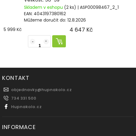
Skladem v eshopu
(2 ks)
| ASP00098467_2_1
EAN:
4043197380162
Můžeme doručit do:
12.8.2026
4 647 Kč
5 999 Kč
KONTAKT
objednavky
@
hupnakolo.cz
734 331 500
Hupnakolo.cz
INFORMACE