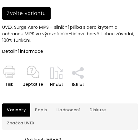
Zvolte variantu
UVEX Surge Aero MIPS – silniční přilba s aero krytem a
ochranou MIPS ve výrazné bílo-fialové barvě. Lehce závodní,
100% funkční.
Detailní informace
Tisk
Zeptat se
Hlídat
Sdílet
Varianty
Popis
Hodnocení
Diskuze
Značka
UVEX
Velikost: 56-59