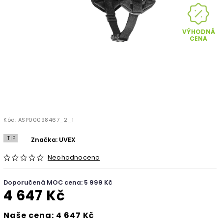
VÝHODNÁ
CENA
Kód:
ASP00098467_2_1
TIP
Značka:
UVEX
Neohodnoceno
Doporučená MOC cena: 5 999 Kč
4 647 Kč
Naše cena: 4 647 Kč