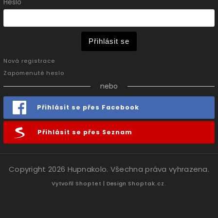
Heslo
Přihlásit se
Nová registrace
Zapomenuté heslo
nebo
Přihlásit se přes Facebook
Přihlásit se přes Seznam
Copyright 2026
Hupnakolo
. Všechna práva vyhrazena.
Vytvořil
Shoptet
| Design
Shoptak.cz.