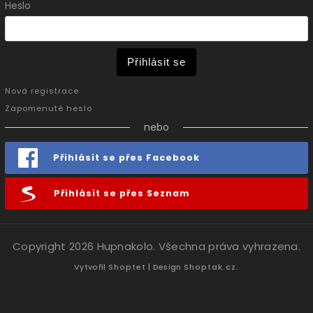
Heslo
Přihlásit se
Nová registrace
Zapomenuté heslo
nebo
Přihlásit se přes Facebook
Přihlásit se přes Seznam
Copyright 2026
Hupnakolo
. Všechna práva vyhrazena.
Vytvořil
Shoptet
| Design
Shoptak.cz.