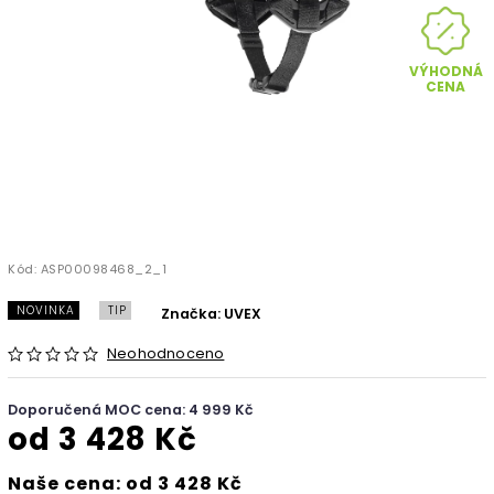
VÝHODNÁ
CENA
Kód:
ASP00098468_2_1
NOVINKA
TIP
Značka:
UVEX
Neohodnoceno
Doporučená MOC cena: 4 999 Kč
od
3 428 Kč
Naše cena: od 3 428 Kč