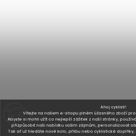
Ahoj cyklisti!
Vítejte na našem e-shopu plném úžasného zboží pro v
Abyste si mohli užít co nejlepší zážitek z naší stránky, pou
přizpůsobit naši nabídku vašim zájmům, personalizovat ob
Tak ať už hledáte nové kolo, přilbu nebo cyklistické doplňky