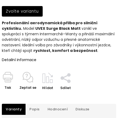
Zvolte variantu
Profesionální aerodynamická přilba pro silniční
cyklistiku.
Model
UVEX Surge Black Matt
vznikl ve
spolupráci s týmem Intermarché–Wanty a přináší maximální
odvětrání, nízký odpor vzduchu a přesné anatomické
nastavení. Ideální volba pro závodníky i výkonnostní jezdce,
kteří chtějí spojit
rychlost, komfort a bezpečnost
.
Detailní informace
Tisk
Zeptat se
Hlídat
Sdílet
Varianty
Popis
Hodnocení
Diskuze