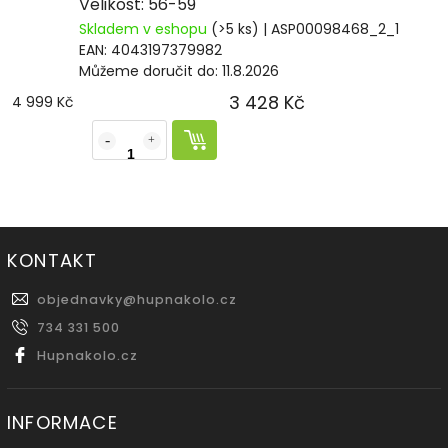
Velikost: 56-59
Skladem v eshopu
(>5 ks)
| ASP00098468_2_1
EAN:
4043197379982
Můžeme doručit do:
11.8.2026
3 428 Kč
4 999 Kč
KONTAKT
objednavky
@
hupnakolo.cz
734 331 500
Hupnakolo.cz
INFORMACE