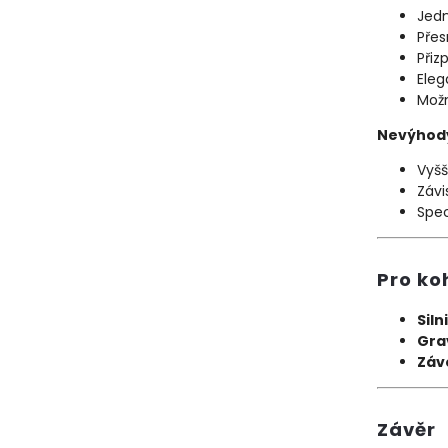
Jedn
Přes
Přiz
Eleg
Možn
Nevýhod
Vyš
Závi
Spec
Pro ko
Siln
Grav
Záv
Závěr