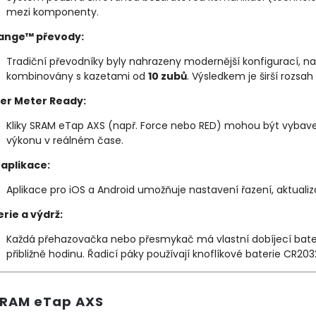
mezi komponenty.
ange™ převody:
Tradiční převodníky byly nahrazeny modernější konfigurací, na
kombinovány s kazetami od
10 zubů
. Výsledkem je širší rozsa
er Meter Ready:
Kliky SRAM eTap AXS (např. Force nebo RED) mohou být vybav
výkonu v reálném čase.
 aplikace:
Aplikace pro iOS a Android umožňuje nastavení řazení, aktualiza
rie a výdrž:
Každá přehazovačka nebo přesmykač má vlastní dobíjecí baterii.
přibližně hodinu. Řadicí páky používají knoflíkové baterie CR2032
SRAM eTap AXS