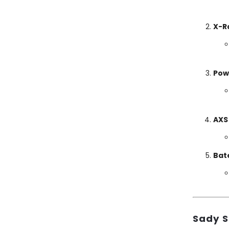
X-R
Pow
AXS
Bate
Sady 