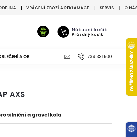
ODEJNA
VRÁCENÍ ZBOŽÍ A REKLAMACE
SERVIS
O NÁ
Nákupní košík
Prázdný košík
OBLEČENÍ A OBUV
VÝŽIVA
VÝPRODEJ %
734 331 500
TREN
AP AXS
o silniční a gravel kola