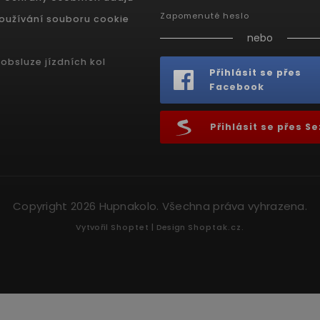
Zapomenuté heslo
oužívání souboru cookie
nebo
obsluze jízdních kol
Přihlásit se přes
Facebook
Přihlásit se přes 
Copyright 2026
Hupnakolo
. Všechna práva vyhrazena.
Vytvořil
Shoptet
| Design
Shoptak.cz.