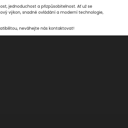
ost, jednoduchost a přizpůsobitelnost. Ať už se
kový výkon, snadné ovládání a moderní technologie,
tibilitou, neváhejte nás kontaktovat!