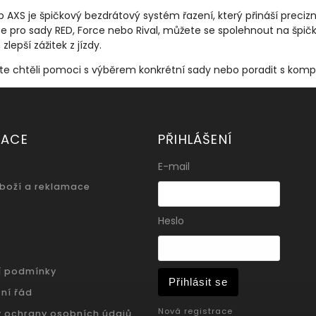
AXS je špičkový bezdrátový systém řazení, který přináší precizn
e pro sady RED, Force nebo Rival, můžete se spolehnout na špič
zlepší zážitek z jízdy.
te chtěli pomoci s výběrem konkrétní sady nebo poradit s kompa
MACE
PŘIHLÁŠENÍ
E-mail
zboží a reklamace
Heslo
í podmínky
Přihlásit se
ní řád
Nová registrace
 ochrany osobních údajů