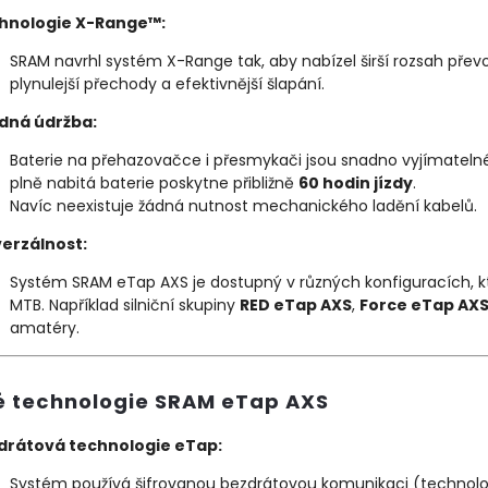
hnologie X-Range™:
SRAM navrhl systém X-Range tak, aby nabízel širší rozsah převo
plynulejší přechody a efektivnější šlapání.
dná údržba:
Baterie na přehazovačce i přesmykači jsou snadno vyjímatelné
plně nabitá baterie poskytne přibližně
60 hodin jízdy
.
Navíc neexistuje žádná nutnost mechanického ladění kabelů.
verzálnost:
Systém SRAM eTap AXS je dostupný v různých konfiguracích, kter
MTB. Například silniční skupiny
RED eTap AXS
,
Force eTap AX
amatéry.
é technologie SRAM eTap AXS
drátová technologie eTap:
Systém používá šifrovanou bezdrátovou komunikaci (technologie 