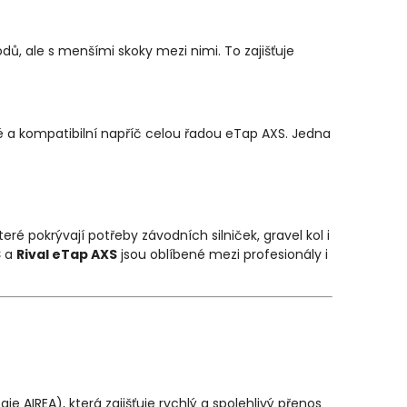
dů, ale s menšími skoky mezi nimi. To zajišťuje
 a kompatibilní napříč celou řadou eTap AXS. Jedna
é pokrývají potřeby závodních silniček, gravel kol i
S
a
Rival eTap AXS
jsou oblíbené mezi profesionály i
AIREA), která zajišťuje rychlý a spolehlivý přenos