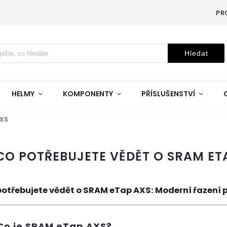
PR
Hledat
HELMY
KOMPONENTY
PŘÍSLUŠENSTVÍ
AXS
 CO POTŘEBUJETE VĚDĚT O SRAM ET
potřebujete vědět o SRAM eTap AXS: Moderní řazení pr
Co je SRAM eTap AXS?