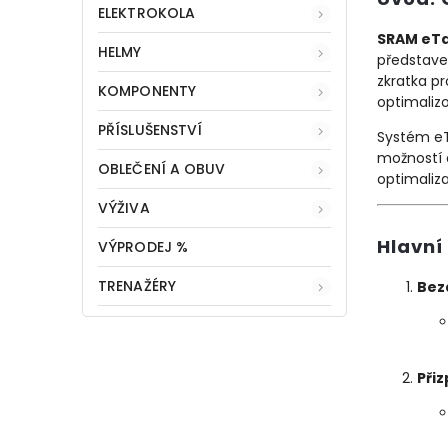
ELEKTROKOLA
SRAM eT
HELMY
představen
zkratka pr
KOMPONENTY
optimaliz
PŘÍSLUŠENSTVÍ
Systém eT
možností 
OBLEČENÍ A OBUV
optimaliza
VÝŽIVA
Hlavní
VÝPRODEJ %
TRENAŽÉRY
Bez
Při