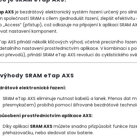
ap AXS
je bezdrátový elektronický systém řazení určený pro silnič
 společností SRAM s cílem zjednodušit řazení, zlepšit efektivit
o „Access“ (přístup), což odkazuje na připojení k aplikaci SRAM 
ovat nastavení komponent.
ap AXS přináší několik klíčových výhod, včetně precizního řazení
detailního nastavení prostřednictvím aplikace. V kombinaci s po
ci převodů), přináší SRAM eTap AXS revoluci do cyklistického svě
 výhody SRAM eTap AXS
drátové elektronické řazení:
SRAM eTap AXS eliminuje nutnost kabelů a lanek. Přenos dat 
přesmykačem) probíhá pomocí šifrované bezdrátové technologi
způsobení prostřednictvím aplikace AXS:
Díky aplikaci
SRAM AXS
můžete snadno přizpůsobit funkce řazen
přehazovačku, nebo sledovat stav baterie.