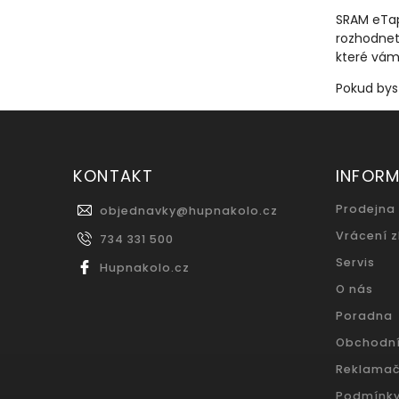
SRAM eTap 
rozhodnet
které vám 
Pokud bys
KONTAKT
INFOR
Prodejna
objednavky
@
hupnakolo.cz
Vrácení 
734 331 500
Servis
Hupnakolo.cz
O nás
Poradna
Obchodn
Reklamač
Podmínky