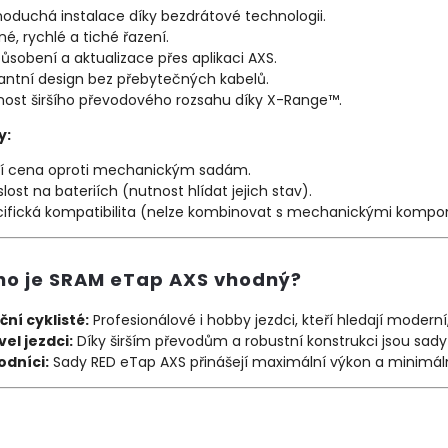
oduchá instalace díky bezdrátové technologii.
né, rychlé a tiché řazení.
působení a aktualizace přes aplikaci AXS.
antní design bez přebytečných kabelů.
ost širšího převodového rozsahu díky X-Range™.
y:
ší cena oproti mechanickým sadám.
slost na bateriích (nutnost hlídat jejich stav).
ifická kompatibilita (nelze kombinovat s mechanickými komp
ho je SRAM eTap AXS vhodný?
iční cyklisté:
Profesionálové i hobby jezdci, kteří hledají moderní
el jezdci:
Díky širším převodům a robustní konstrukci jsou sady Fo
odníci:
Sady RED eTap AXS přinášejí maximální výkon a minimál