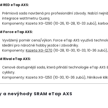
M RED eTap AXS:
Prémiová sada navržená pro profesionální závody. Nabízí nejn
integrace wattmetru Quarq.
Komponenty: Kazeta XG-1290 (10-26, 10-28, 10-33 zubů), karbon
M Force eTap AXS:
Vyvážený poměr cena/výkon. Force eTap AXS využívá technolog
Ideální pro náročné hobby jezdce i závodníky.
Komponenty:
Kazeta XG-1270
(10-28, 10-30, 10-33, 10-36 zubů),
M Rival eTap AXS:
Cenově dostupnější sada, která přináší technologie eTap AXS ši
cyklisty.
Komponenty: Kazeta XG-1250 (10-30, 10-36 zubů), hliníkové kliky
y a nevýhody SRAM eTap AXS