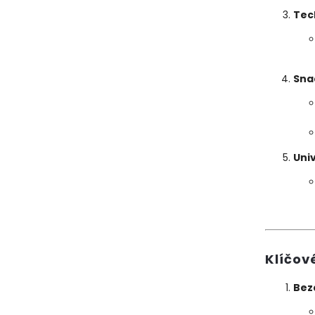
Tec
Sna
Uni
Klíčov
Bez