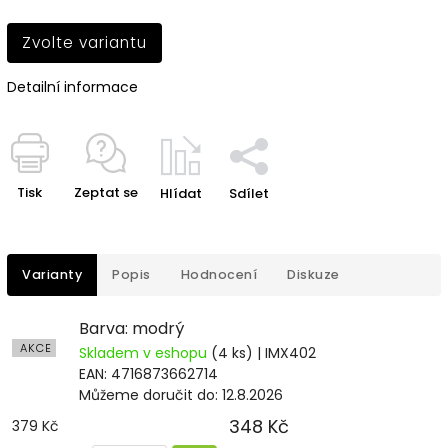
Zvolte variantu
Detailní informace
Tisk
Zeptat se
Hlídat
Sdílet
Varianty
Popis
Hodnocení
Diskuze
Barva: modrý
AKCE
Skladem v eshopu
(4 ks)
| IMX402
EAN:
4716873662714
Můžeme doručit do:
12.8.2026
348 Kč
379 Kč