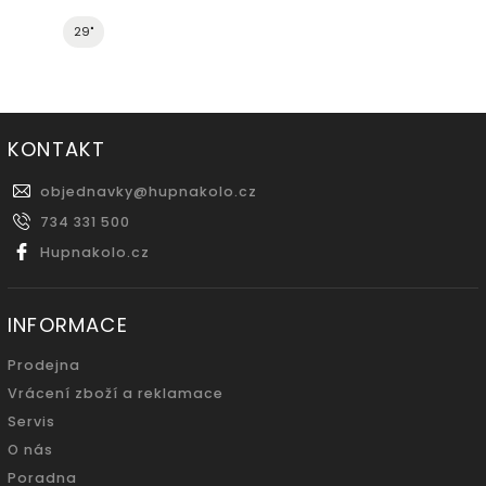
29"
KONTAKT
objednavky
@
hupnakolo.cz
734 331 500
Hupnakolo.cz
INFORMACE
Prodejna
Vrácení zboží a reklamace
Servis
O nás
Poradna