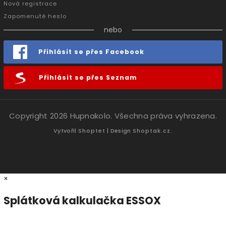
Nová registrace
Zapomenuté heslo
nebo
Přihlásit se přes Facebook
Přihlásit se přes Seznam
Copyright 2026
Hupnakolo
. Všechna práva vyhrazena.
Vytvořil
Shoptet
| Design
Shoptak.cz.
×
Splátková kalkulačka ESSOX