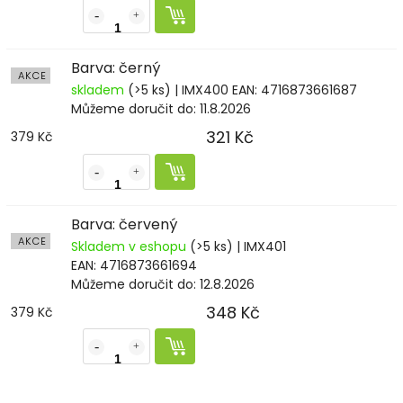
Barva: černý
AKCE
skladem
(>5 ks)
| IMX400
EAN:
4716873661687
Můžeme doručit do:
11.8.2026
321 Kč
379 Kč
Barva: červený
AKCE
Skladem v eshopu
(>5 ks)
| IMX401
EAN:
4716873661694
Můžeme doručit do:
12.8.2026
348 Kč
379 Kč