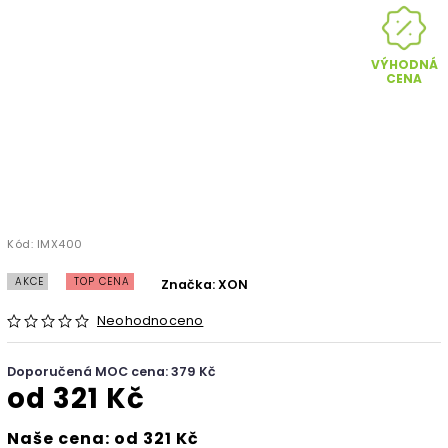
VÝHODNÁ
CENA
Kód:
IMX400
AKCE
TOP CENA
Značka:
XON
Neohodnoceno
Doporučená MOC cena: 379 Kč
od
321 Kč
Naše cena: od 321 Kč