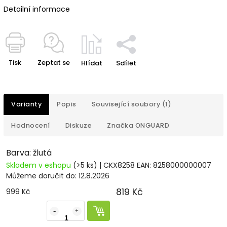
Detailní informace
Tisk
Zeptat se
Hlídat
Sdílet
Varianty
Popis
Související soubory (1)
Hodnocení
Diskuze
Značka
ONGUARD
Barva: žlutá
Skladem v eshopu
(>5 ks)
| CKX8258
EAN:
8258000000007
Můžeme doručit do:
12.8.2026
819 Kč
999 Kč