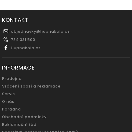
KONTAKT
objednavky
@
hupnakolo.cz
734 331 500
Hupnakolo.cz
INFORMACE
Prodejna
Vrácení zboží a reklamace
Servis
O nás
Poradna
Obchodní podmínky
Reklamační řád