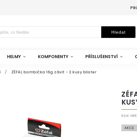
PR
Hledat
HELMY
KOMPONENTY
PŘÍSLUŠENSTVÍ
í
/
ZÉFAL bombička 16g závit - 2 kusy blister
ZÉF
KUS
Kód:
IMX
AKCE