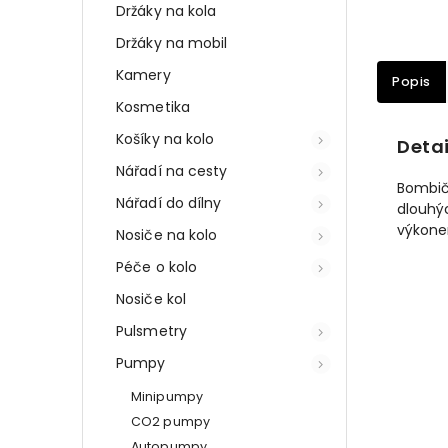
Držáky na kola
Držáky na mobil
Kamery
Popis
Kosmetika
Košíky na kolo
Detai
Nářadí na cesty
Bombičk
Nářadí do dílny
dlouhý
výkone
Nosiče na kolo
Péče o kolo
Nosiče kol
Pulsmetry
Pumpy
Minipumpy
CO2 pumpy
Autopumpy