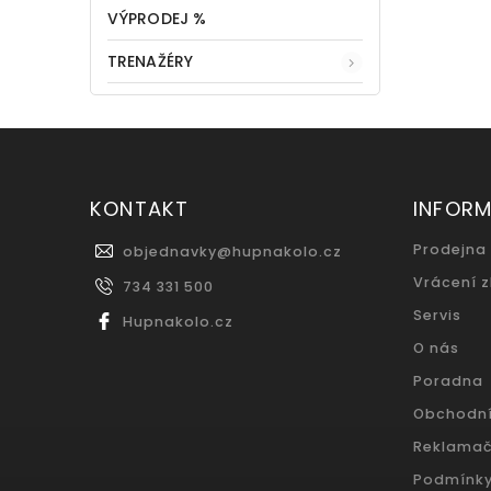
VÝPRODEJ %
TRENAŽÉRY
KONTAKT
INFOR
Prodejna
objednavky
@
hupnakolo.cz
Vrácení 
734 331 500
Servis
Hupnakolo.cz
O nás
Poradna
Obchodn
Reklamač
Podmínky