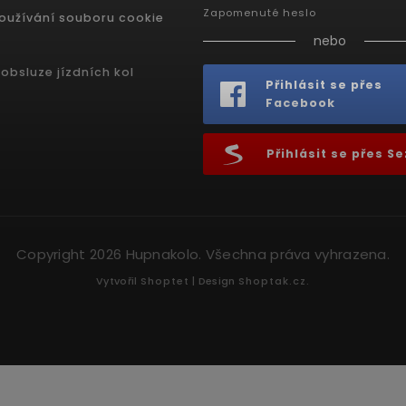
Zapomenuté heslo
oužívání souboru cookie
nebo
obsluze jízdních kol
Přihlásit se přes
Facebook
Přihlásit se přes 
Copyright 2026
Hupnakolo
. Všechna práva vyhrazena.
Vytvořil
Shoptet
| Design
Shoptak.cz.