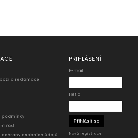
MACE
PŘIHLÁŠENÍ
E-mail
zboží a reklamace
Heslo
í podmínky
Přihlásit se
ní řád
Nová registrace
 ochrany osobních údajů