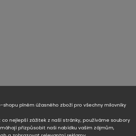
e-shopu plném úžasného zboží pro všechny milovníky
t co nejlepší zážitek z naší stránky, používáme soubory
máhají přizpůsobit naši nabídku vašim zájmům,
ah a zobrazovat relevantní reklamy.