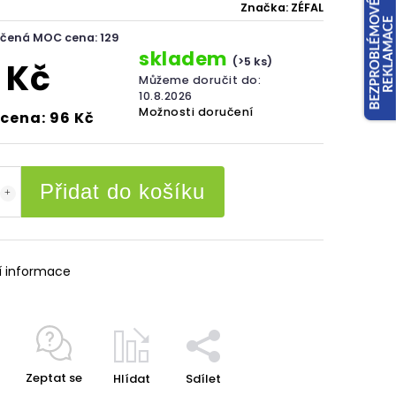
Značka:
ZÉFAL
čená MOC cena: 129
skladem
(>5 ks)
 Kč
Můžeme doručit do:
10.8.2026
Možnosti doručení
cena: 96 Kč
Přidat do košíku
í informace
Zeptat se
Hlídat
Sdílet