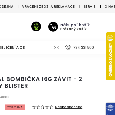
ODEJNA
VRÁCENÍ ZBOŽÍ A REKLAMACE
SERVIS
O NÁ
Nákupní košík
Prázdný košík
OBLEČENÍ A OBUV
VÝŽIVA
VÝPRODEJ %
734 331 500
TREN
AL BOMBIČKA 16G ZÁVIT - 2
Y BLISTER
4160B
Neohodnoceno
TOP CENA