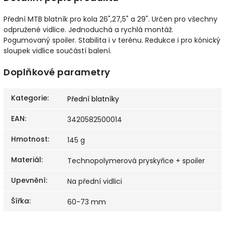
Přední MTB blatník pro kola 26",27,5" a 29". Určen pro všechny
odpružené vidlice. Jednoduchá a rychlá montáž.
Pogumovaný spoiler. Stabilita i v terénu. Redukce i pro kónický
sloupek vidlice součástí balení.
Doplňkové parametry
Kategorie
:
Přední blatníky
EAN
:
3420582500014
Hmotnost
:
145 g
Materiál
:
Technopolymerová pryskyřice + spoiler
Upevnění
:
Na přední vidlici
Šířka
:
60-73 mm