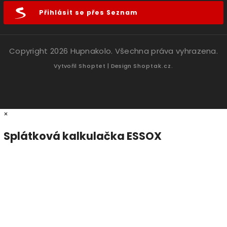
Přihlásit se přes Seznam
Copyright 2026
Hupnakolo
. Všechna práva vyhrazena.
Vytvořil
Shoptet
| Design
Shoptak.cz.
×
Splátková kalkulačka ESSOX