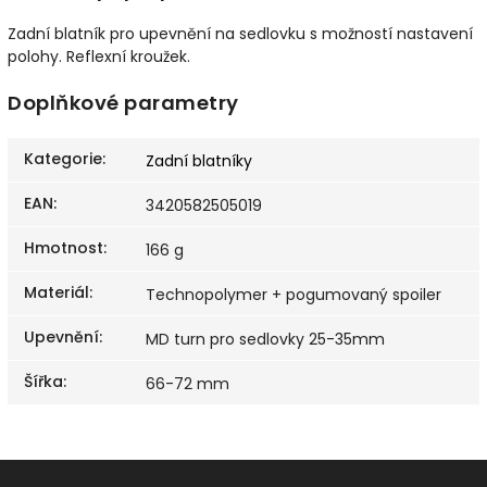
Zadní blatník pro upevnění na sedlovku s možností nastavení
polohy. Reflexní kroužek.
Doplňkové parametry
Kategorie
:
Zadní blatníky
EAN
:
3420582505019
Hmotnost
:
166 g
Materiál
:
Technopolymer + pogumovaný spoiler
Upevnění
:
MD turn pro sedlovky 25-35mm
Šířka
:
66-72 mm