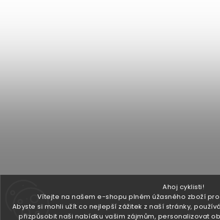
Ahoj cyklisti!
Vítejte na našem e-shopu plném úžasného zboží pro v
Abyste si mohli užít co nejlepší zážitek z naší stránky, pou
přizpůsobit naši nabídku vašim zájmům, personalizovat ob