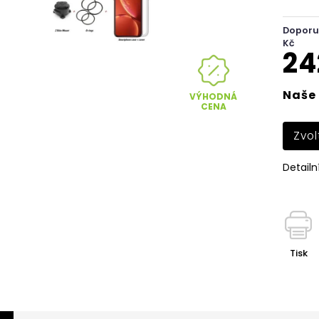
Doporu
Kč
24
Naše 
VÝHODNÁ
CENA
Zvol
Detailn
Tisk