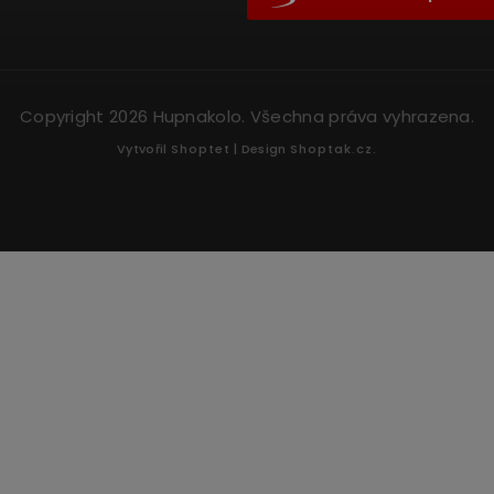
Copyright 2026
Hupnakolo
. Všechna práva vyhrazena.
Vytvořil
Shoptet
| Design
Shoptak.cz.