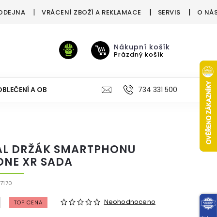
ODEJNA
VRÁCENÍ ZBOŽÍ A REKLAMACE
SERVIS
O NÁ
Nákupní košík
Prázdný košík
OBLEČENÍ A OBUV
VÝŽIVA
VÝPRODEJ %
734 331 500
TREN
AL DRŽÁK SMARTPHONU
ONE XR SADA
7170
Neohodnoceno
TOP CENA