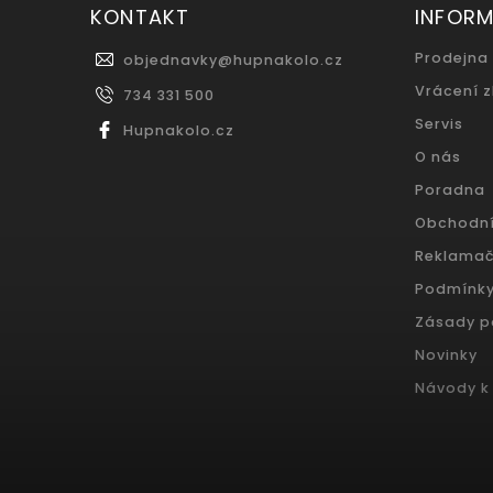
KONTAKT
INFOR
Prodejna
objednavky
@
hupnakolo.cz
Vrácení 
734 331 500
Servis
Hupnakolo.cz
O nás
Poradna
Obchodn
Reklamač
Podmínky
Zásady p
Novinky
Návody k 