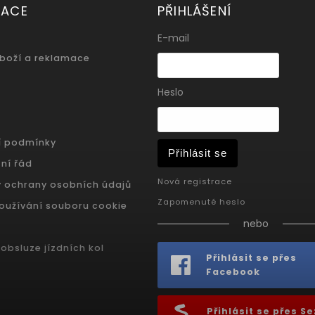
MACE
PŘIHLÁŠENÍ
E-mail
zboží a reklamace
Heslo
í podmínky
Přihlásit se
ní řád
Nová registrace
 ochrany osobních údajů
Zapomenuté heslo
oužívání souboru cookie
nebo
obsluze jízdních kol
Přihlásit se přes
Facebook
Přihlásit se přes 