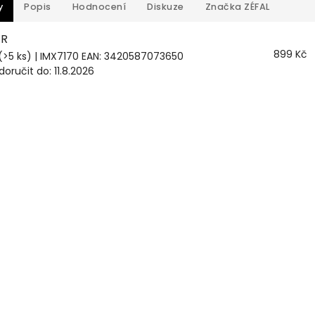
y
Popis
Hodnocení
Diskuze
Značka
ZÉFAL
XR
899 Kč
(>5 ks)
| IMX7170
EAN:
3420587073650
oručit do:
11.8.2026