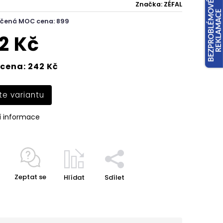
Značka:
ZÉFAL
čená MOC cena: 899
2 Kč
cena: 242 Kč
te variantu
í informace
Zeptat se
Hlídat
Sdílet