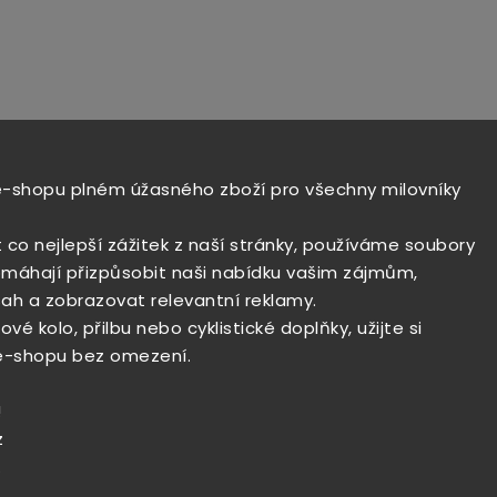
e-shopu plném úžasného zboží pro všechny milovníky
t co nejlepší zážitek z naší stránky, používáme soubory
máhají přizpůsobit naši nabídku vašim zájmům,
ah a zobrazovat relevantní reklamy.
vé kolo, přilbu nebo cyklistické doplňky, užijte si
e-shopu bez omezení.
!
z
.