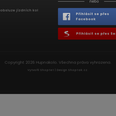
nebo
obsluze jízdních kol
Přihlásit se přes
Facebook
Přihlásit se přes 
Copyright 2026
Hupnakolo
. Všechna práva vyhrazena.
Vytvořil
Shoptet
| Design
Shoptak.cz.