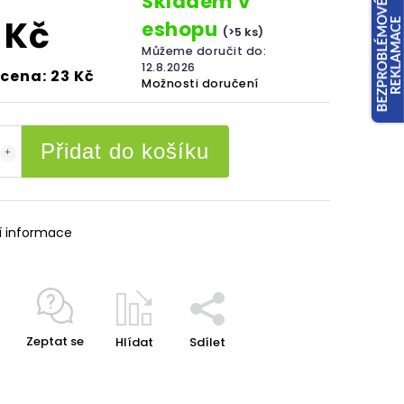
Skladem v
 Kč
eshopu
(>5 ks)
Můžeme doručit do:
12.8.2026
cena: 23 Kč
Možnosti doručení
Přidat do košíku
í informace
Zeptat se
Hlídat
Sdílet