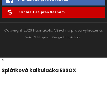
Přihlásit se přes Seznam
Copyright 2026
Hupnakolo
. Všechna práva vyhrazena.
Vytvořil
Shoptet
| Design
Shoptak.cz.
×
Splátková kalkulačka ESSOX