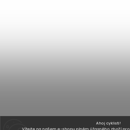
Ahoj cyklisti!
Vítejte na našem e-shopu plném úžasného zboží pro v