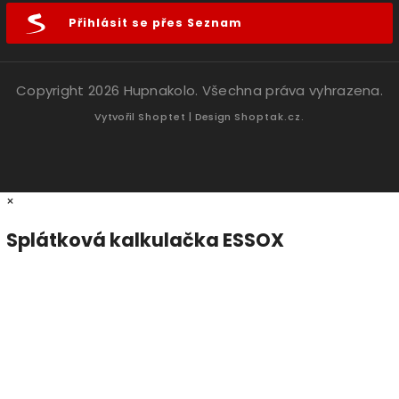
Přihlásit se přes Seznam
Copyright 2026
Hupnakolo
. Všechna práva vyhrazena.
Vytvořil
Shoptet
| Design
Shoptak.cz.
×
Splátková kalkulačka ESSOX