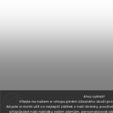
Ahoj cyklisti!
Vítejte na našem e-shopu plném úžasného zboží pro v
Abyste si mohli užít co nejlepší zážitek z naší stránky, pou
přizpůsobit naši nabídku vašim zájmům, personalizovat ob