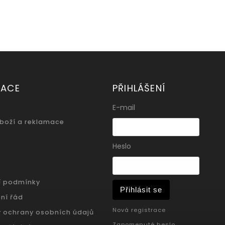
MACE
PŘIHLÁŠENÍ
E-mail
zboží a reklamace
Heslo
í podmínky
Přihlásit se
ní řád
Nová registrace
 ochrany osobních údajů
Zapomenuté heslo