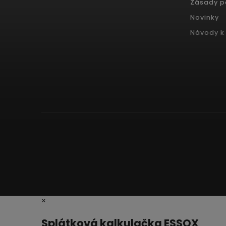
Zásady p
Novinky
Návody k 
×
Splátková kalkulačka ESSOX