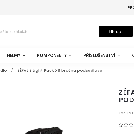
PR
Hledat
HELMY
KOMPONENTY
PŘÍSLUŠENSTVÍ
dlo
/
ZÉFAL Z Light Pack XS brašna podsedlová
ZÉF
POD
Kód:
IM