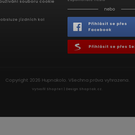
oužívání souboru cookie
nebo
obsluze jízdních kol
Přihlásit se přes
Facebook
Přihlásit se přes 
Copyright 2026
Hupnakolo
. Všechna práva vyhrazena.
Vytvořil
Shoptet
| Design
Shoptak.cz.