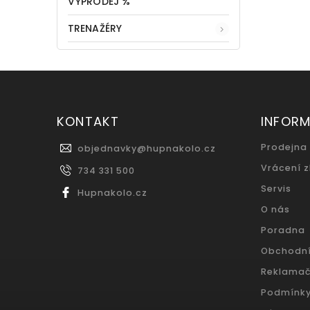
VÝPRODEJ %
TRENAŽÉRY
KONTAKT
INFOR
Prodejna
objednavky
@
hupnakolo.cz
Vrácení 
734 331 500
Servis
Hupnakolo.cz
O nás
Poradna
Obchodn
Reklamač
Podmínky