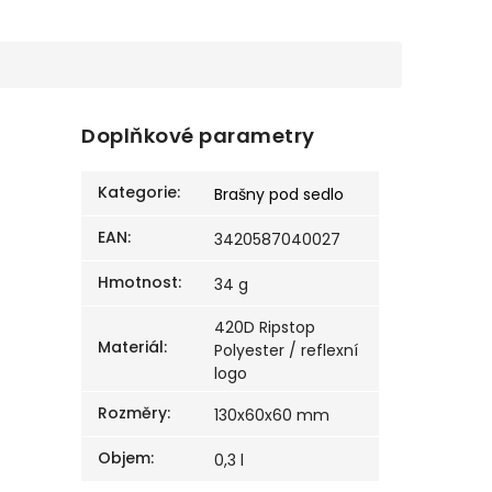
Doplňkové parametry
Kategorie
:
Brašny pod sedlo
EAN
:
3420587040027
Hmotnost
:
34 g
420D Ripstop
Materiál
:
Polyester / reflexní
logo
Rozměry
:
130x60x60 mm
Objem
:
0,3 l