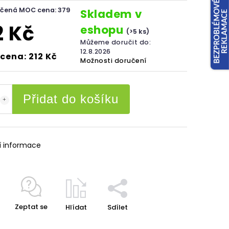
čená MOC cena: 379
Skladem v
2 Kč
eshopu
(>5 ks)
Můžeme doručit do:
12.8.2026
cena: 212 Kč
Možnosti doručení
Přidat do košíku
í informace
Zeptat se
Hlídat
Sdílet