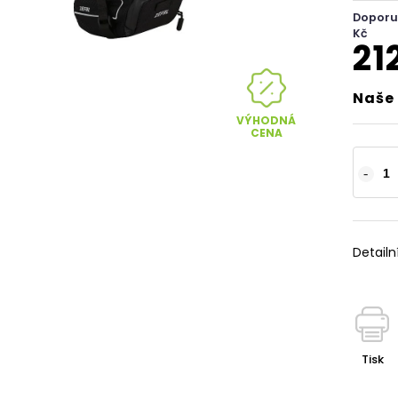
Doporu
Kč
21
Naše 
VÝHODNÁ
CENA
Detailn
Tisk