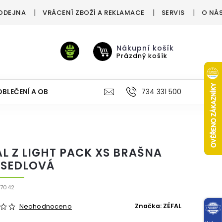
ODEJNA
VRÁCENÍ ZBOŽÍ A REKLAMACE
SERVIS
O NÁ
Nákupní košík
Prázdný košík
OBLEČENÍ A OBUV
VÝŽIVA
VÝPRODEJ %
734 331 500
TREN
AL Z LIGHT PACK XS BRAŠNA
SEDLOVÁ
X7042
Značka:
ZÉFAL
Neohodnoceno