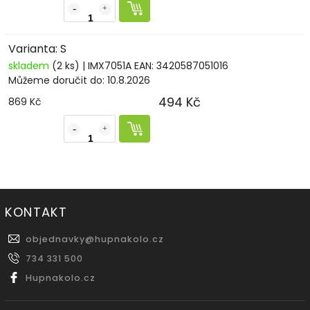
Varianta: S
skladem
(2 ks)
| IMX7051A
EAN:
3420587051016
Můžeme doručit do:
10.8.2026
494 Kč
869 Kč
KONTAKT
objednavky
@
hupnakolo.cz
734 331 500
Hupnakolo.cz