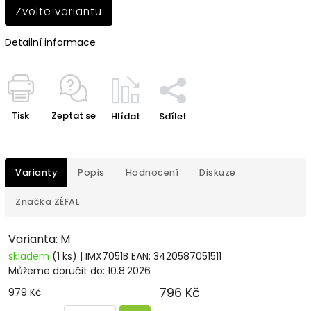
Zvolte variantu
Detailní informace
Tisk
Zeptat se
Hlídat
Sdílet
Varianty
Popis
Hodnocení
Diskuze
Značka
ZÉFAL
Varianta: M
skladem
(1 ks)
| IMX7051B
EAN:
3420587051511
Můžeme doručit do:
10.8.2026
796 Kč
979 Kč