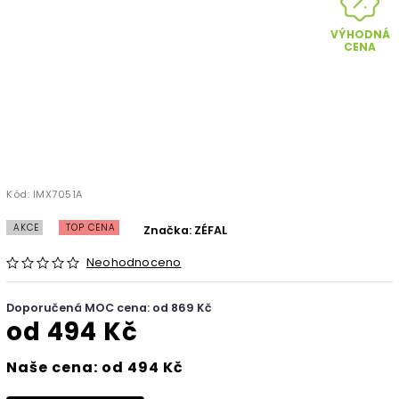
VÝHODNÁ
CENA
Kód:
IMX7051A
AKCE
TOP CENA
Značka:
ZÉFAL
Neohodnoceno
Doporučená MOC cena: od 869 Kč
od
494 Kč
Naše cena: od 494 Kč