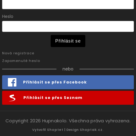
Heslo
Přihlásit se
Nová registrace
Zapomenuté heslo
nebo
Přihlásit se přes Facebook
Přihlásit se přes Seznam
Copyright 2026
Hupnakolo
. Všechna práva vyhrazena.
Vytvořil
Shoptet
| Design
Shoptak.cz.