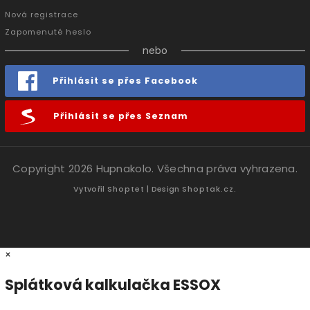
Nová registrace
Zapomenuté heslo
nebo
Přihlásit se přes Facebook
Přihlásit se přes Seznam
Copyright 2026
Hupnakolo
. Všechna práva vyhrazena.
Vytvořil
Shoptet
| Design
Shoptak.cz.
×
Splátková kalkulačka ESSOX