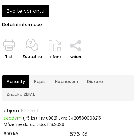
Zvolte variantu
Detailní informace
Tisk
Zeptat se
Hlídat
Sdílet
Varianty
Popis
Hodnocení
Diskuze
Značka
ZÉFAL
objem: 1000ml
skladem
(>5 ks)
| IMX9821
EAN:
3420580008215
Můžeme doručit do:
11.8.2026
576 Kč
899 Kč