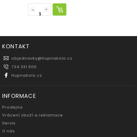
KONTAKT
objednavky
@
hupnakolo.cz
734 331 500
Hupnakolo.cz
INFORMACE
Prodejna
Vrácení zboží a reklamace
Servis
O nás