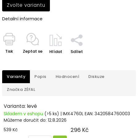
Zvolte variantu
Detailní informace
Tisk
Zeptat se
Hlídat
Sdílet
Varianty
Popis
Hodnocení
Diskuze
Značka
ZÉFAL
Varianta: levé
Skladem v eshopu
(>5 ks)
| IMX4760L
EAN:
3420584760003
Můžeme doručit do:
12.8.2026
296 Kč
539 Kč