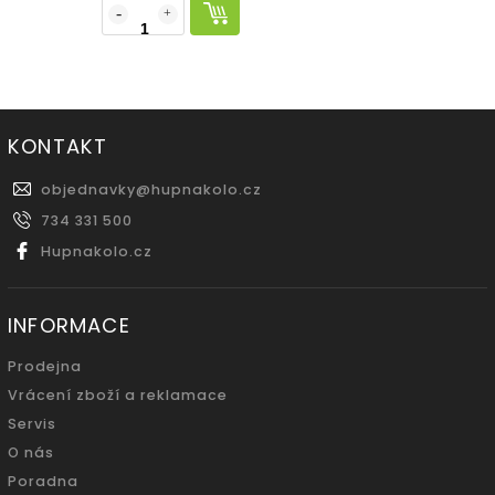
KONTAKT
objednavky
@
hupnakolo.cz
734 331 500
Hupnakolo.cz
INFORMACE
Prodejna
Vrácení zboží a reklamace
Servis
O nás
Poradna