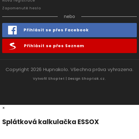
Nová registrace
Zapomenuté heslo
nebo
Přihlásit se přes Facebook
Přihlásit se přes Seznam
Copyright 2026
Hupnakolo
. Všechna práva vyhrazena.
Vytvořil
Shoptet
| Design
Shoptak.cz.
×
Splátková kalkulačka ESSOX