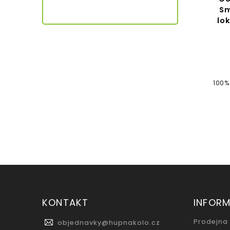
Sm
lo
100%
KONTAKT
INFOR
Prodejna
objednavky
@
hupnakolo.cz