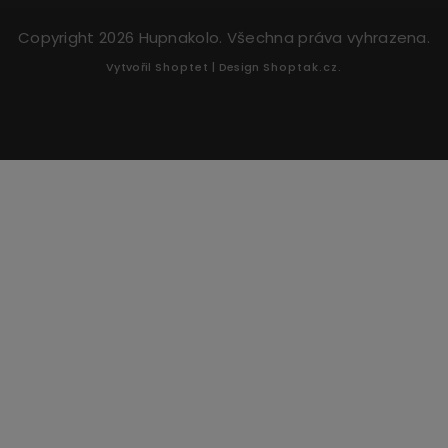
Copyright 2026
Hupnakolo
. Všechna práva vyhrazena.
Vytvořil
Shoptet
| Design
Shoptak.cz.