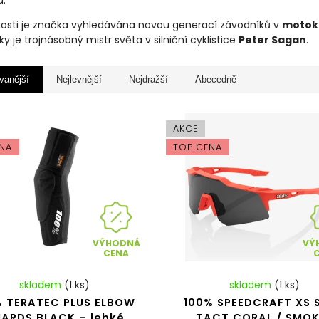
u.
osti je značka vyhledávána novou generací závodníků v
motok
ky je trojnásobný mistr světa v silniční cyklistice
Peter Sagan
.
vanější
Nejlevnější
Nejdražší
Abecedně
AKCE
NA
TOP CENA
VÝHODNÁ
VÝ
CENA
skladem
(1 ks)
skladem
(1 ks)
% TERATEC PLUS ELBOW
100% SPEEDCRAFT XS 
ARDS BLACK – lehké
TACT CORAL / SMOK