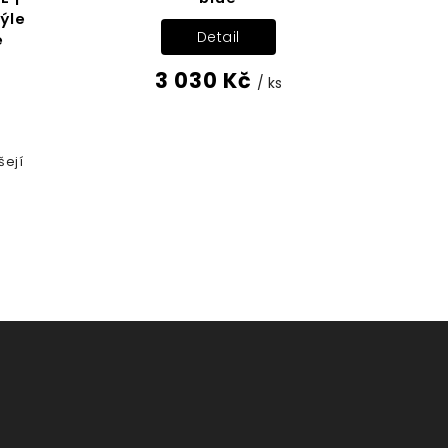
ýle
Detail
e
3 030 Kč
/ ks
šejí