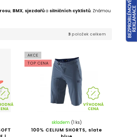
rosu
,
BMX
,
sjezdařů
a
silničních cyklistů
. Známou
3
položek celkem
AKCE
TOP CENA
HODNÁ
VÝHODNÁ
CENA
CENA
skladem
(1 ks)
SOFT
100% CELIUM SHORTS, slate
E |
blue