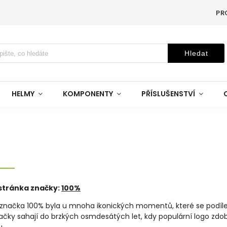
PR
Hledat
HELMY
KOMPONENTY
PŘÍSLUŠENSTVÍ
tránka značky:
100%
značka 100% byla u mnoha ikonických momentů, které se podílel
ačky sahají do brzkých osmdesátých let, kdy populární logo zdo