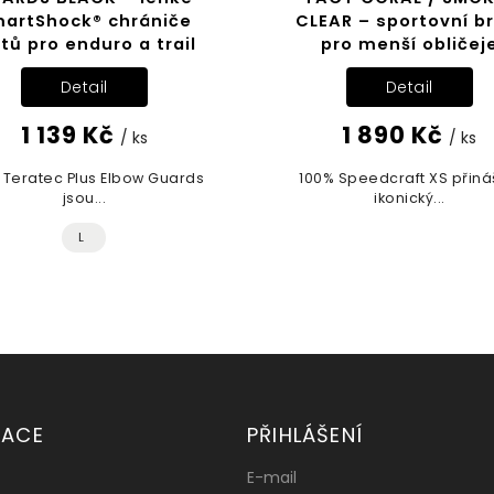
artShock® chrániče
CLEAR – sportovní br
ktů pro enduro a trail
pro menší obličej
Detail
Detail
1 139 Kč
1 890 Kč
/ ks
/ ks
 Teratec Plus Elbow Guards
100% Speedcraft XS přiná
jsou...
ikonický...
L
MACE
PŘIHLÁŠENÍ
E-mail