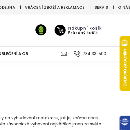
ODEJNA
VRÁCENÍ ZBOŽÍ A REKLAMACE
SERVIS
O NÁ
Nákupní košík
Prázdný košík
OBLEČENÍ A OBUV
VÝŽIVA
VÝPRODEJ %
734 331 500
TREN
y na vybudování motokrosu, jak jej známe dnes.
bilo závodnické vybavení největších jmen ze světa