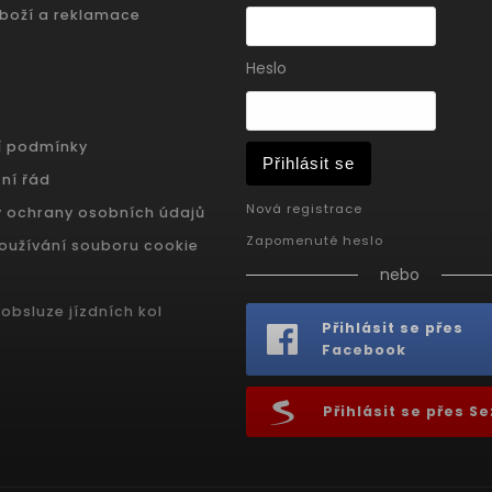
zboží a reklamace
Heslo
í podmínky
Přihlásit se
ní řád
Nová registrace
 ochrany osobních údajů
Zapomenuté heslo
oužívání souboru cookie
nebo
obsluze jízdních kol
Přihlásit se přes
Facebook
Přihlásit se přes 