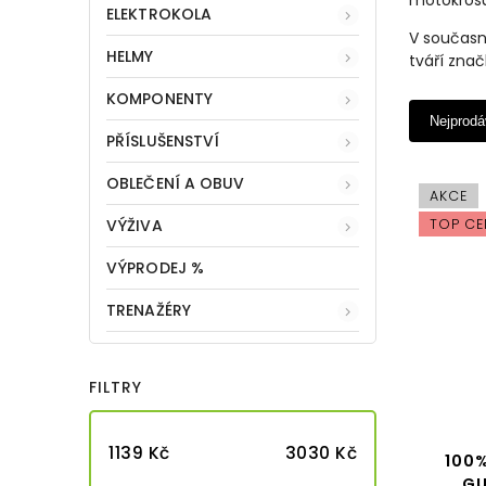
motokros
ELEKTROKOLA
V současn
HELMY
tváří znač
KOMPONENTY
Nejprodá
PŘÍSLUŠENSTVÍ
OBLEČENÍ A OBUV
AKCE
VÝŽIVA
TOP CE
VÝPRODEJ %
TRENAŽÉRY
FILTRY
1139
Kč
3030
Kč
100
GU