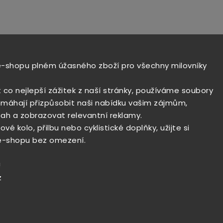
e-shopu plném úžasného zboží pro všechny milovníky
t co nejlepší zážitek z naší stránky, používáme soubory
máhají přizpůsobit naši nabídku vašim zájmům,
ah a zobrazovat relevantní reklamy.
vé kolo, přilbu nebo cyklistické doplňky, užijte si
e-shopu bez omezení.
!
z
.