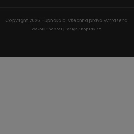
Copyright 2026
Hupnakolo
. Všechna práva vyhrazena.
Vytvořil
Shoptet
| Design
Shoptak.cz.