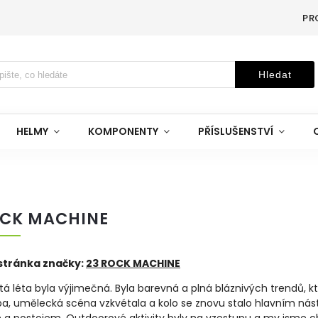
PR
Hledat
HELMY
KOMPONENTY
PŘÍSLUŠENSTVÍ
OCK MACHINE
tránka značky:
23 ROCK MACHINE
á léta byla výjimečná. Byla barevná a plná bláznivých trendů, k
ba, umělecká scéna vzkvétala a kolo se znovu stalo hlavním nás