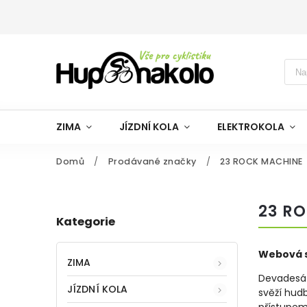
ZIMA
JÍZDNÍ KOLA
ELEKTROKOLA
Domů
/
Prodávané značky
/
23 ROCK MACHINE
23 R
Kategorie
Webová s
ZIMA
Devadesát
JÍZDNÍ KOLA
svěží hud