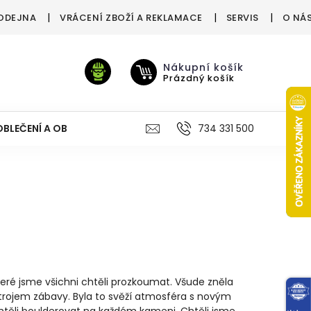
ODEJNA
VRÁCENÍ ZBOŽÍ A REKLAMACE
SERVIS
O NÁ
Nákupní košík
Prázdný košík
OBLEČENÍ A OBUV
VÝŽIVA
VÝPRODEJ %
734 331 500
TREN
teré jsme všichni chtěli prozkoumat. Všude zněla
trojem zábavy. Byla to svěží atmosféra s novým