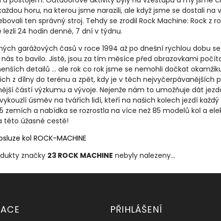
 a postojem. Outdoorové aktivity byly na vzestupu a my jsme c
každou horu, na kterou jsme narazili, ale když jsme se dostali na 
bovali ten správný stroj. Tehdy se zrodil Rock Machine: Rock z r
 lezli 24 hodin denně, 7 dní v týdnu.
ých garážových časů v roce 1994 až po dnešní rychlou dobu se R
by nás to bavilo. Jistě, jsou za tím měsíce před obrazovkami poč
nších detailů ... ale rok co rok jsme se nemohli dočkat okamžik
nich z dílny do terénu a zpět, kdy je v těch nejvyčerpávanější
ější částí výzkumu a vývoje. Nejenže nám to umožňuje dát jezdcům
vykouzlí úsměv na tvářích lidí, kteří na našich kolech jezdí kaž
5 zemích a nabídka se rozrostla na více než 85 modelů kol a elek
a této úžasné cestě!
bsluze kol ROCK-MACHINE
odukty značky
23 ROCK MACHINE
nebyly nalezeny...
MACE
PŘIHLÁŠENÍ