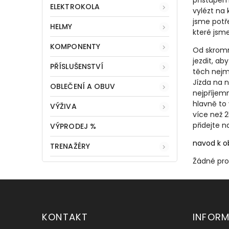
přístupem
ELEKTROKOLA
vylézt na 
jsme potře
HELMY
které jsme
KOMPONENTY
Od skromn
jezdit, a
PŘÍSLUŠENSTVÍ
těch nejme
Jízda na 
OBLEČENÍ A OBUV
nejpříjemn
hlavně to 
VÝŽIVA
více než 2
přidejte n
VÝPRODEJ %
navod k o
TRENAŽÉRY
Žádné pr
KONTAKT
INFOR