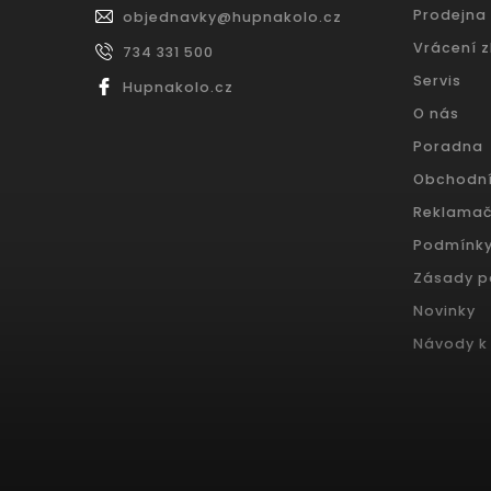
Prodejna
objednavky
@
hupnakolo.cz
Vrácení 
734 331 500
Servis
Hupnakolo.cz
O nás
Poradna
Obchodn
Reklamač
Podmínky
Zásady p
Novinky
Návody k 