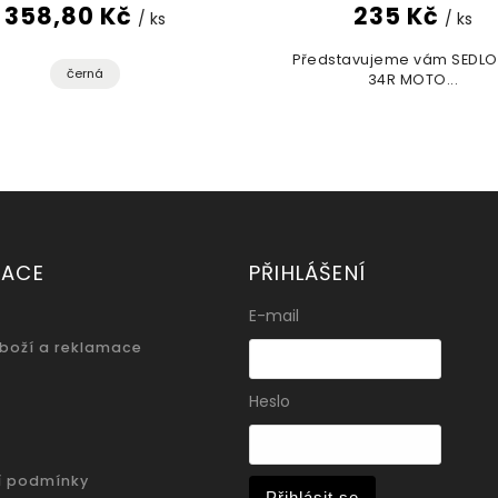
358,80 Kč
235 Kč
/ ks
/ ks
Představujeme vám SEDLO
černá
34R MOTO...
MACE
PŘIHLÁŠENÍ
E-mail
zboží a reklamace
Heslo
í podmínky
Přihlásit se