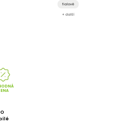
fialové
+ další
HODNÁ
CENA
TO
bílé