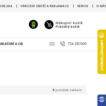
ODEJNA
VRÁCENÍ ZBOŽÍ A REKLAMACE
SERVIS
O NÁ
Nákupní košík
Prázdný košík
OBLEČENÍ A OBUV
VÝŽIVA
VÝPRODEJ %
734 331 500
TREN
5
položek celkem