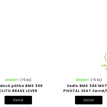
VÝ
skladem
(>5 ks)
skladem
(>5 ks)
zdová páčka BMX 34R
Sedlo BMX 34R MO
CLITO BRAKE LEVER
PIVOTAL SEAT černé/
Detail
Detail