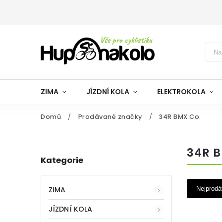
ZIMA
JÍZDNÍ KOLA
ELEKTROKOLA
Domů
/
Prodávané značky
/
34R BMX Co.
34R 
Kategorie
ZIMA
Nejprodá
JÍZDNÍ KOLA