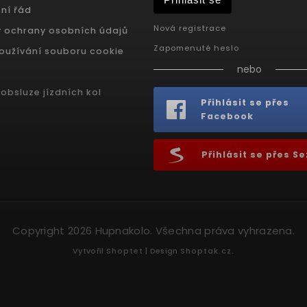
ní řád
Nová registrace
 ochrany osobních údajů
Zapomenuté heslo
oužívání souboru cookie
nebo
obsluze jízdních kol
Přihlásit se přes
Facebook
Přihlásit se přes 
Copyright 2026
Hupnakolo
. Všechna práva vyhrazena.
Vytvořil
Shoptet
| Design
Shoptak.cz.