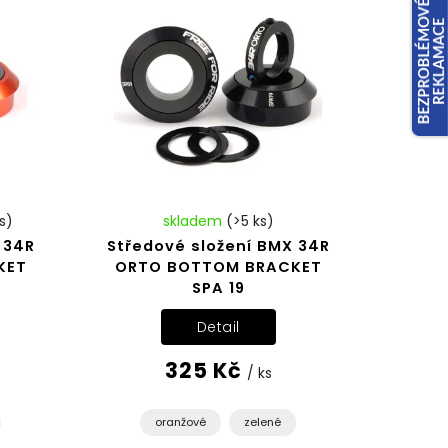
s)
skladem
(>5 ks)
 34R
Středové složení BMX 34R
KET
ORTO BOTTOM BRACKET
SPA 19
Detail
325 Kč
/ ks
oranžové
zelené