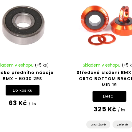
kladem v eshopu
(>5 ks)
Skladem v eshopu
(>5 k
isko předního náboje
Středové složení BMX
BMX - 6000 2RS
ORTO BOTTOM BRAC
MID 19
Do košíku
Detail
63 Kč
/ ks
325 Kč
/ ks
oranžové
zelené