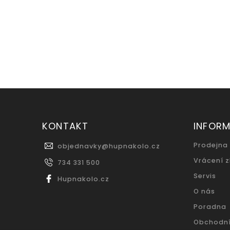
KONTAKT
INFOR
Prodejna
objednavky
@
hupnakolo.cz
Vrácení 
734 331 500
Servis
Hupnakolo.cz
O nás
Poradna
Obchodn