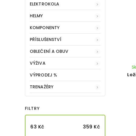
ELEKTROKOLA
HELMY
KOMPONENTY
PŘÍSLUŠENSTVÍ
OBLEČENÍ A OBUV
VÝŽIVA
S
Lož
VÝPRODEJ %
TRENAŽÉRY
FILTRY
63
Kč
359
Kč