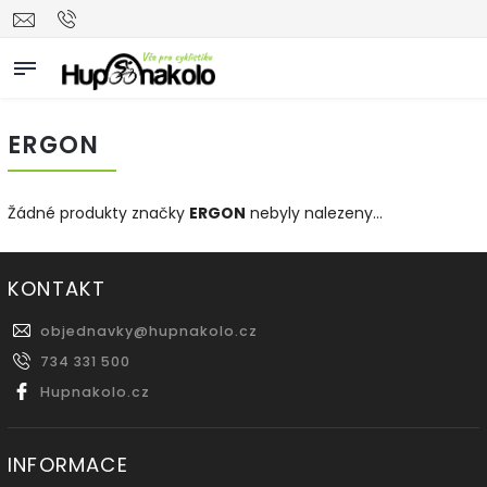
ERGON
Žádné produkty značky
ERGON
nebyly nalezeny...
KONTAKT
objednavky
@
hupnakolo.cz
734 331 500
Hupnakolo.cz
INFORMACE