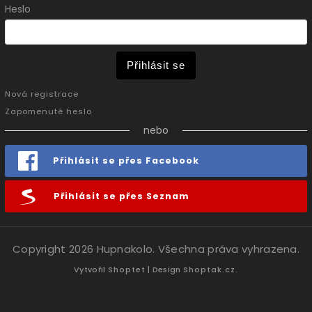
Heslo
Přihlásit se
Nová registrace
Zapomenuté heslo
nebo
Přihlásit se přes Facebook
Přihlásit se přes Seznam
Copyright 2026
Hupnakolo
. Všechna práva vyhrazena.
Vytvořil
Shoptet
| Design
Shoptak.cz.