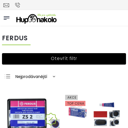
FERDUS
Otevřít filtr
Nejprodávanější
Nejlevnější
Nejdražší
AKCE
Abecedně
TOP CENA