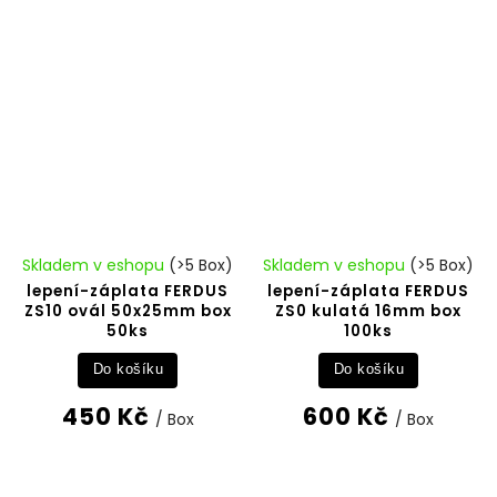
Skladem v eshopu
(>5 Box)
Skladem v eshopu
(>5 Box)
lepení-záplata FERDUS
lepení-záplata FERDUS
ZS10 ovál 50x25mm box
ZS0 kulatá 16mm box
50ks
100ks
Do košíku
Do košíku
450 Kč
600 Kč
/ Box
/ Box