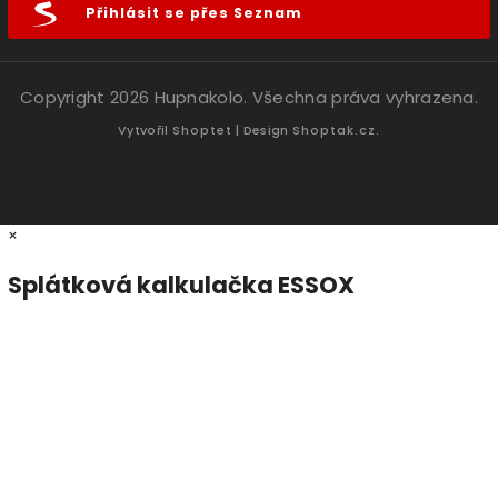
Přihlásit se přes Seznam
Copyright 2026
Hupnakolo
. Všechna práva vyhrazena.
Vytvořil
Shoptet
| Design
Shoptak.cz.
×
Splátková kalkulačka ESSOX