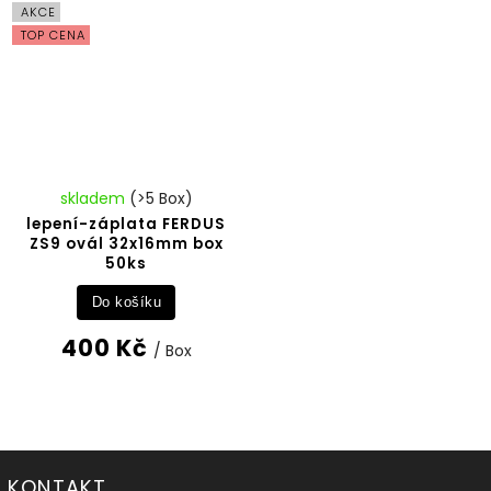
AKCE
TOP CENA
skladem
(>5 Box)
lepení-záplata FERDUS
ZS9 ovál 32x16mm box
50ks
Do košíku
400 Kč
/ Box
KONTAKT