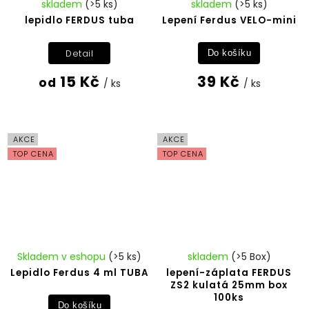
skladem
(>5 ks)
skladem
(>5 ks)
lepidlo FERDUS tuba
Lepení Ferdus VELO-mini
Detail
Do košíku
15 Kč
39 Kč
od
/ ks
/ ks
AKCE
AKCE
TOP CENA
TOP CENA
Skladem v eshopu
(>5 ks)
skladem
(>5 Box)
Lepidlo Ferdus 4 ml TUBA
lepení-záplata FERDUS
ZS2 kulatá 25mm box
100ks
Do košíku