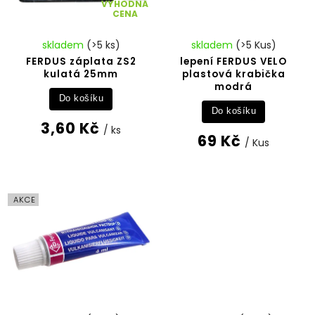
VÝHODNÁ
CENA
skladem
(>5 ks)
skladem
(>5 Kus)
FERDUS záplata ZS2
lepení FERDUS VELO
kulatá 25mm
plastová krabička
modrá
Do košíku
Do košíku
3,60 Kč
/ ks
69 Kč
/ Kus
AKCE