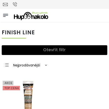
FINISH LINE
Otevřít filtr
Nejprodávanější
Nejlevnější
Nejdražší
AKCE
Abecedně
TOP CENA