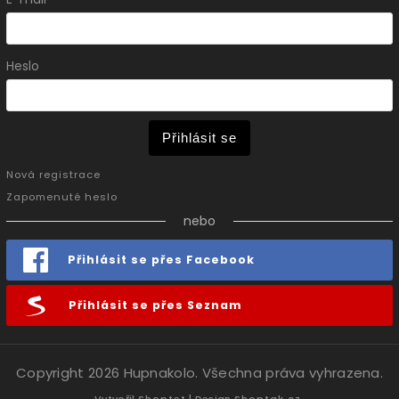
Heslo
Přihlásit se
Nová registrace
Zapomenuté heslo
nebo
Přihlásit se přes Facebook
Přihlásit se přes Seznam
Copyright 2026
Hupnakolo
. Všechna práva vyhrazena.
Vytvořil
Shoptet
| Design
Shoptak.cz.