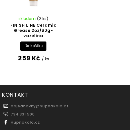
skladem
(2 ks)
FINISH LINE Ceramic
Grease 2oz/60g-
vazelína
Do košíku
259 Kč
/ ks
KONTAKT
objednavky
@
hupnakolo.cz
734 331 500
Hupnakolo.cz