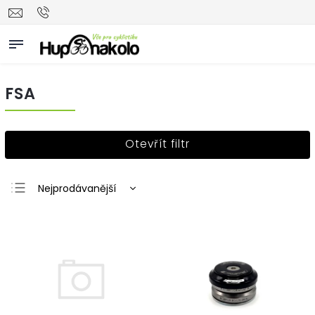
FSA
Otevřít filtr
Nejprodávanější
Nejlevnější
Nejdražší
Abecedně