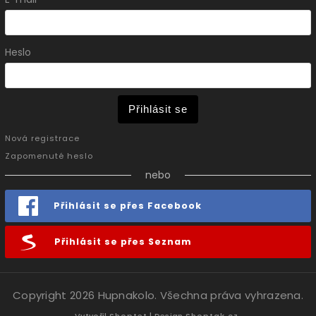
Heslo
Přihlásit se
Nová registrace
Zapomenuté heslo
nebo
Přihlásit se přes Facebook
Přihlásit se přes Seznam
Copyright 2026
Hupnakolo
. Všechna práva vyhrazena.
Vytvořil
Shoptet
| Design
Shoptak.cz.