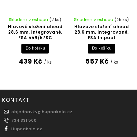
Skladem v eshopu
(2 ks)
Skladem v eshopu
(>5 ks)
Hlavové složení ahead
Hlavové složení ahead
28,6 mm, integrované,
28,6 mm, integrované,
FSA 55R/57SC
FSA Impact
Do košíku
Do košíku
439 Kč
557 Kč
/ ks
/ ks
KONTAKT
objednavky
@
hupnakolo.cz
734 331 500
Hupnakolo.cz