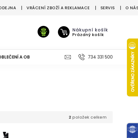
ODEJNA
VRÁCENÍ ZBOŽÍ A REKLAMACE
SERVIS
O NÁ
Nákupní košík
Prázdný košík
OBLEČENÍ A OBUV
VÝŽIVA
VÝPRODEJ %
734 331 500
TREN
2
položek celkem