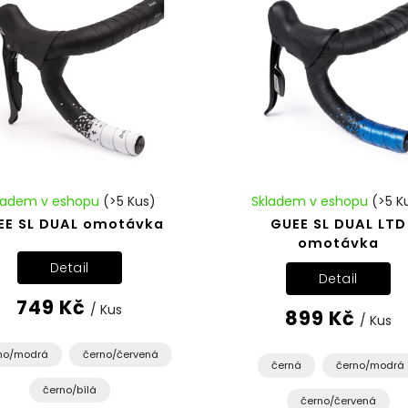
ladem v eshopu
(>5 Kus)
Skladem v eshopu
(>5 K
EE SL DUAL omotávka
GUEE SL DUAL LTD
omotávka
Detail
Detail
749 Kč
/ Kus
899 Kč
/ Kus
no/modrá
černo/červená
černá
černo/modrá
černo/bílá
černo/červená