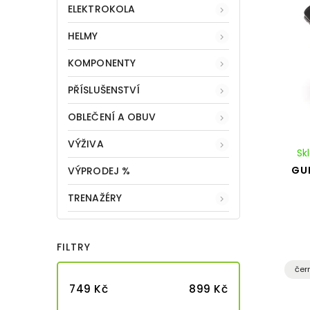
ELEKTROKOLA
HELMY
KOMPONENTY
PŘÍSLUŠENSTVÍ
OBLEČENÍ A OBUV
VÝŽIVA
Sk
GU
VÝPRODEJ %
TRENAŽÉRY
FILTRY
čer
749
Kč
899
Kč