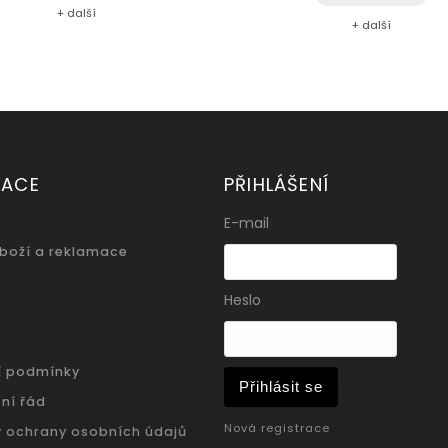
+ další
+ další
MACE
PŘIHLÁŠENÍ
E-mail
zboží a reklamace
Heslo
í podmínky
Přihlásit se
ní řád
Nová registrace
 ochrany osobních údajů