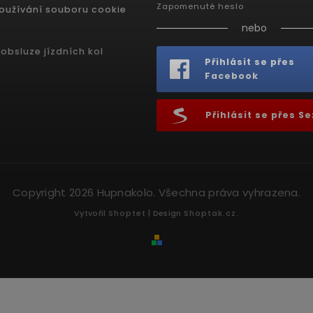
Zapomenuté heslo
oužívání souboru cookie
nebo
obsluze jízdních kol
Přihlásit se přes
Facebook
Přihlásit se přes 
Copyright 2026
Hupnakolo
. Všechna práva vyhrazena.
Vytvořil
Shoptet
| Design
Shoptak.cz.