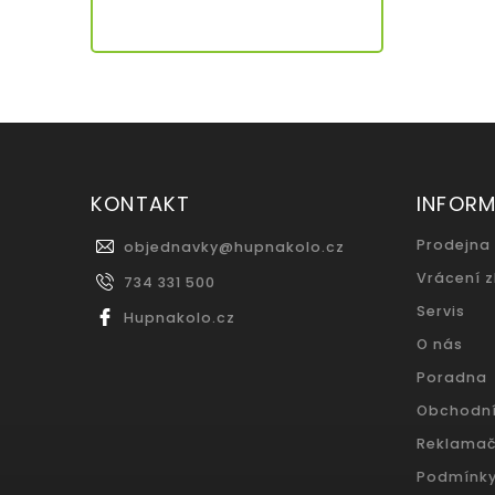
KONTAKT
INFOR
Prodejna
objednavky
@
hupnakolo.cz
Vrácení 
734 331 500
Servis
Hupnakolo.cz
O nás
Poradna
Obchodn
Reklamač
Podmínky