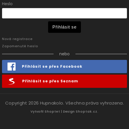
Heslo
Přihlásit se
Nová registrace
Zapomenuté heslo
nebo
Přihlásit se přes Facebook
Přihlásit se přes Seznam
Copyright 2026
Hupnakolo
. Všechna práva vyhrazena.
Vytvořil
Shoptet
| Design
Shoptak.cz.