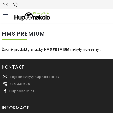
HMS PREMIUM
Žádné produkty značky
HMS PREMIUM
nebyly nalezeny...
KONTAKT
objednavky
@
hupnakolo.cz
734 331 500
Hupnakolo.cz
INFORMACE