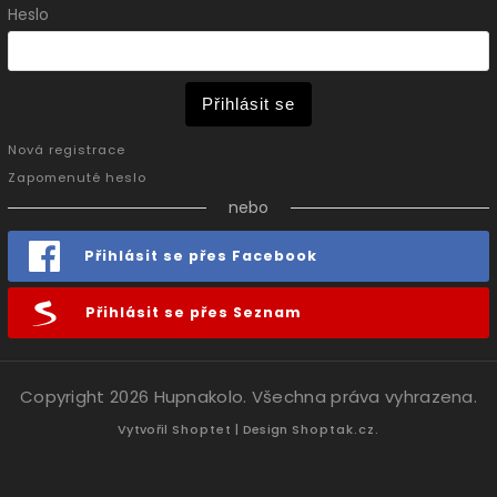
Heslo
Přihlásit se
Nová registrace
Zapomenuté heslo
nebo
Přihlásit se přes Facebook
Přihlásit se přes Seznam
Copyright 2026
Hupnakolo
. Všechna práva vyhrazena.
Vytvořil
Shoptet
| Design
Shoptak.cz.