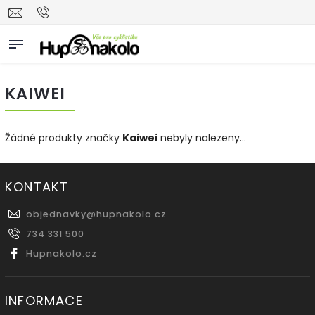
KAIWEI
Žádné produkty značky
Kaiwei
nebyly nalezeny...
KONTAKT
objednavky
@
hupnakolo.cz
734 331 500
Hupnakolo.cz
INFORMACE