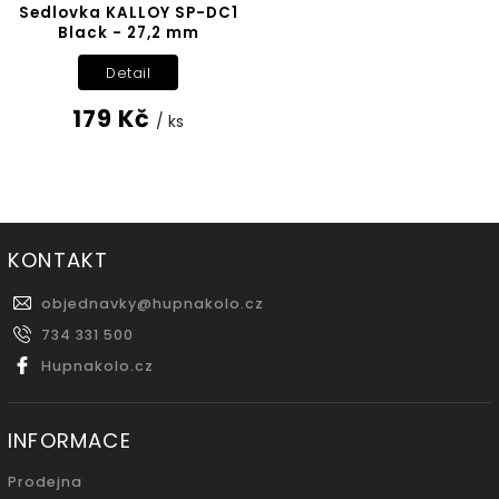
Sedlovka KALLOY SP-DC1
Black - 27,2 mm
Detail
179 Kč
/ ks
KONTAKT
objednavky
@
hupnakolo.cz
734 331 500
Hupnakolo.cz
INFORMACE
Prodejna