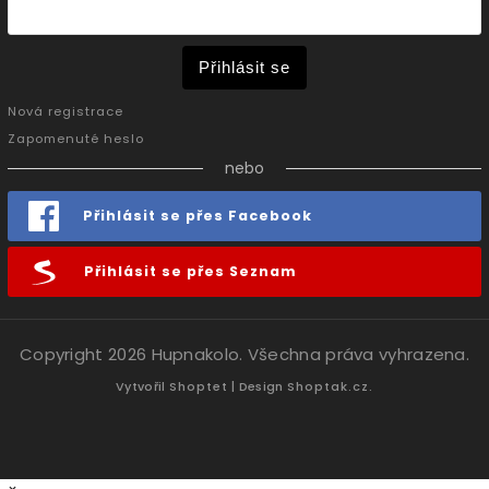
Přihlásit se
Nová registrace
Zapomenuté heslo
nebo
Přihlásit se přes Facebook
Přihlásit se přes Seznam
Copyright 2026
Hupnakolo
. Všechna práva vyhrazena.
Vytvořil
Shoptet
| Design
Shoptak.cz.