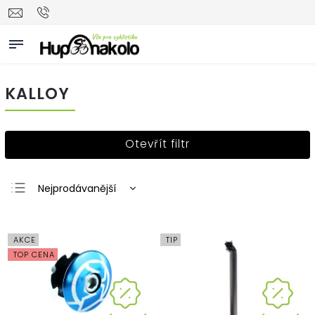
KALLOY
Otevřít filtr
Nejprodávanější
Nejlevnější
Nejdražší
AKCE
TIP
Abecedně
TOP CENA