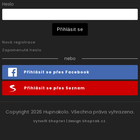
Heslo
Přihlásit se
Nová registrace
Zapomenuté heslo
nebo
Přihlásit se přes Facebook
Přihlásit se přes Seznam
Copyright 2026
Hupnakolo
. Všechna práva vyhrazena.
Vytvořil
Shoptet
| Design
Shoptak.cz.