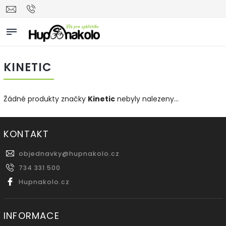
KINETIC
Žádné produkty značky
Kinetic
nebyly nalezeny...
KONTAKT
objednavky
@
hupnakolo.cz
734 331 500
Hupnakolo.cz
INFORMACE