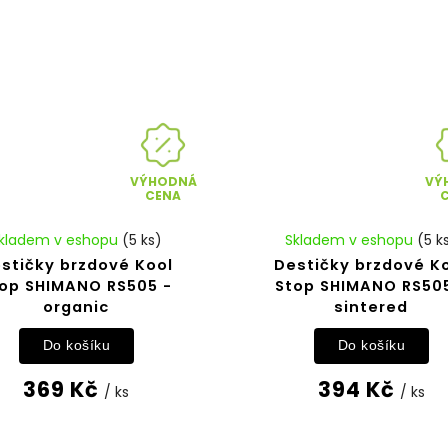
VÝHODNÁ
VÝ
CENA
kladem v eshopu
(5 ks)
Skladem v eshopu
(5 k
stičky brzdové Kool
Destičky brzdové K
op SHIMANO RS505 -
Stop SHIMANO RS50
organic
sintered
Do košíku
Do košíku
369 Kč
394 Kč
/ ks
/ ks