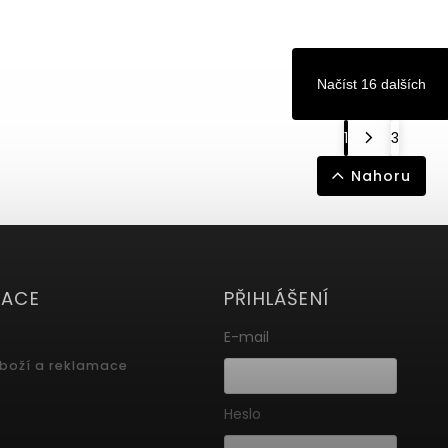
Načíst 16 dalších
1
3
Nahoru
MACE
PŘIHLÁŠENÍ
E-mail
zboží a reklamace
Heslo