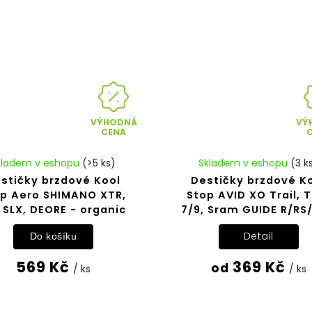
VÝHODNÁ
VÝ
CENA
kladem v eshopu
(>5 ks)
Skladem v eshopu
(3 k
stičky brzdové Kool
Destičky brzdové K
op Aero SHIMANO XTR,
Stop AVID XO Trail, T
 SLX, DEORE - organic
7/9, Sram GUIDE R/RS
Detail
Do košíku
569 Kč
369 Kč
od
/ ks
/ ks