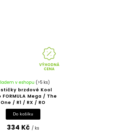
VÝHODNÁ
CENA
kladem v eshopu
(>5 ks)
stičky brzdové Kool
p FORMULA Mega / The
One / R1 / RX / RO
Do košíku
334 Kč
/ ks