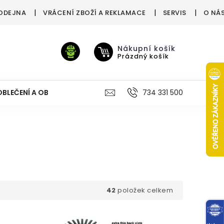
ODEJNA
VRÁCENÍ ZBOŽÍ A REKLAMACE
SERVIS
O NÁ
Nákupní košík
Prázdný košík
OBLEČENÍ A OBUV
VÝŽIVA
VÝPRODEJ %
734 331 500
TREN
42
položek celkem