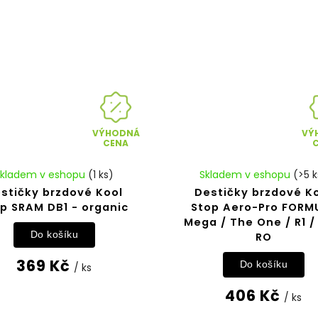
VÝHODNÁ
VÝ
CENA
Skladem v eshopu
(1 ks)
Skladem v eshopu
(>5 k
stičky brzdové Kool
Destičky brzdové K
p SRAM DB1 - organic
Stop Aero-Pro FORM
Mega / The One / R1 /
Do košíku
RO
369 Kč
Do košíku
/ ks
406 Kč
/ ks