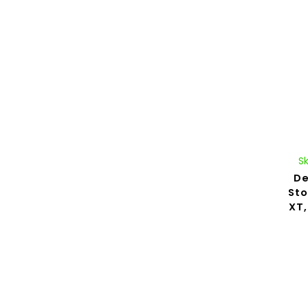
S
De
St
XT,