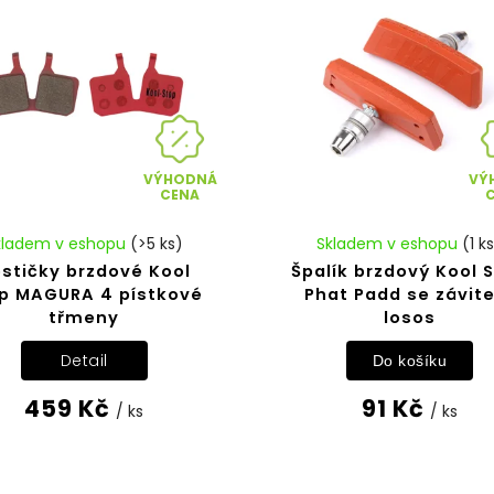
VÝHODNÁ
VÝ
CENA
kladem v eshopu
(>5 ks)
Skladem v eshopu
(1 k
stičky brzdové Kool
Špalík brzdový Kool 
p MAGURA 4 pístkové
Phat Padd se závit
třmeny
losos
Detail
Do košíku
459 Kč
91 Kč
/ ks
/ ks