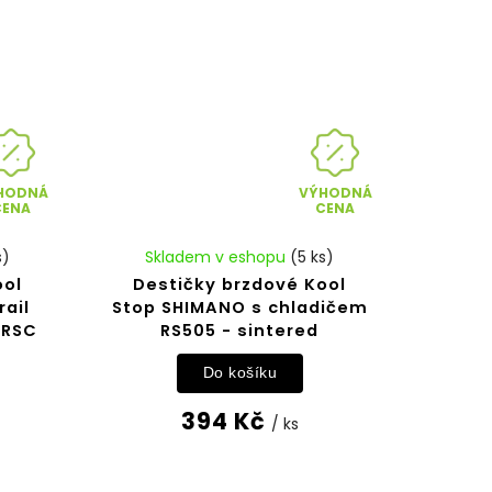
HODNÁ
VÝHODNÁ
CENA
CENA
s)
Skladem v eshopu
(5 ks)
ool
Destičky brzdové Kool
rail
Stop SHIMANO s chladičem
/RSC
RS505 - sintered
Do košíku
394 Kč
/ ks