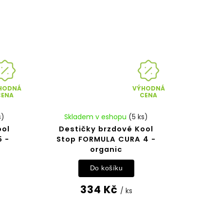
HODNÁ
VÝHODNÁ
CENA
CENA
s)
Skladem v eshopu
(5 ks)
ool
Destičky brzdové Kool
5 -
Stop FORMULA CURA 4 -
organic
Do košíku
334 Kč
/ ks