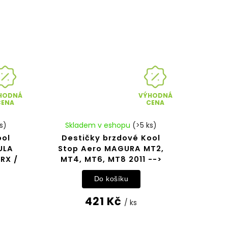
HODNÁ
VÝHODNÁ
CENA
CENA
s)
Skladem v eshopu
(>5 ks)
ool
Destičky brzdové Kool
ULA
Stop Aero MAGURA MT2,
 RX /
MT4, MT6, MT8 2011 -->
Do košíku
421 Kč
/ ks