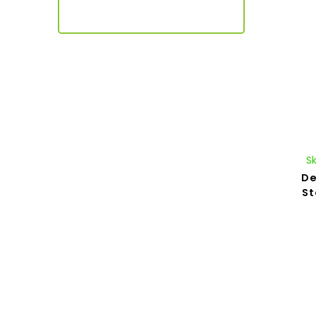
S
De
St