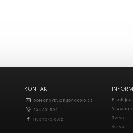
KONTAKT
INFOR
Prodejna
objednavky
@
hupnakolo.cz
Vrácení 
734 331 500
Servis
Hupnakolo.cz
O nás