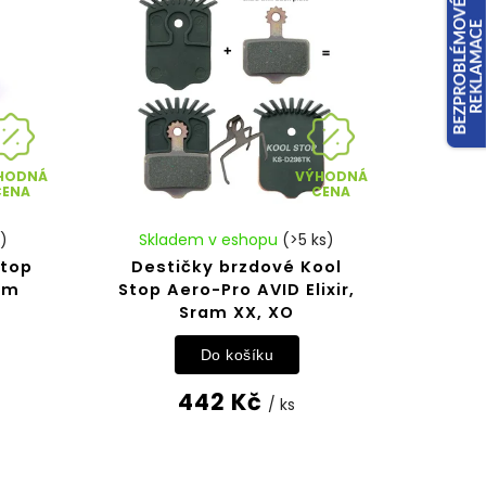
HODNÁ
VÝHODNÁ
CENA
CENA
s)
Skladem v eshopu
(>5 ks)
Stop
Destičky brzdové Kool
em
Stop Aero-Pro AVID Elixir,
Sram XX, XO
Do košíku
442 Kč
/ ks