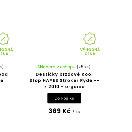
HODNÁ
VÝHODNÁ
CENA
CENA
s)
Skladem v eshopu
(>5 ks)
oad
Destičky brzdové Kool
pe
Stop HAYES Stroker Ryde --
> 2010 - organic
Do košíku
369 Kč
/ ks