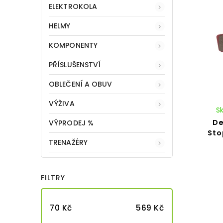
ELEKTROKOLA
HELMY
KOMPONENTY
PŘÍSLUŠENSTVÍ
OBLEČENÍ A OBUV
VÝŽIVA
S
De
VÝPRODEJ %
Sto
TRENAŽÉRY
FILTRY
70
Kč
569
Kč