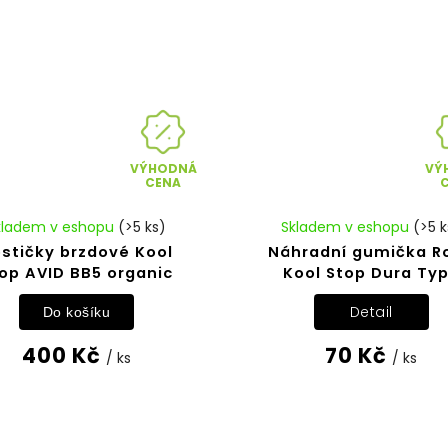
VÝHODNÁ
VÝ
CENA
kladem v eshopu
(>5 ks)
Skladem v eshopu
(>5 k
stičky brzdové Kool
Náhradní gumička R
op AVID BB5 organic
Kool Stop Dura Ty
Detail
Do košíku
400 Kč
70 Kč
/ ks
/ ks