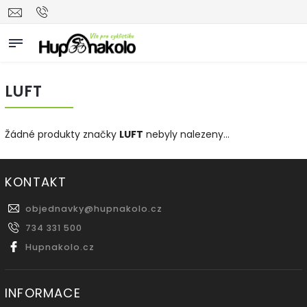
LUFT
Žádné produkty značky
LUFT
nebyly nalezeny...
KONTAKT
objednavky
@
hupnakolo.cz
734 331 500
Hupnakolo.cz
INFORMACE