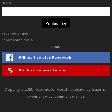
Heslo
Přihlásit se
Nová registrace
Zapomenuté heslo
nebo
Přihlásit se přes Facebook
Přihlásit se přes Seznam
Copyright 2026
Hupnakolo
. Všechna práva vyhrazena.
Vytvořil
Shoptet
| Design
Shoptak.cz.