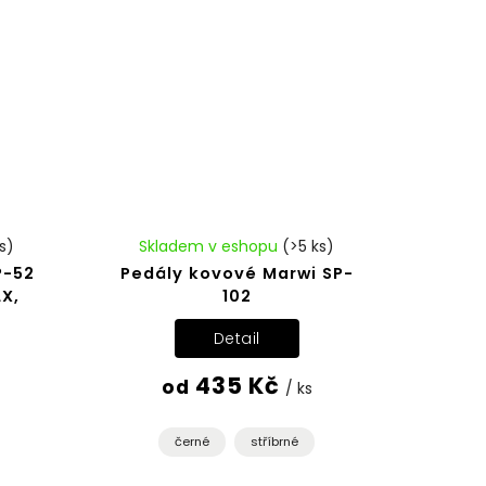
s)
Skladem v eshopu
(>5 ks)
P-52
Pedály kovové Marwi SP-
X,
102
Detail
435 Kč
od
/ ks
černé
stříbrné