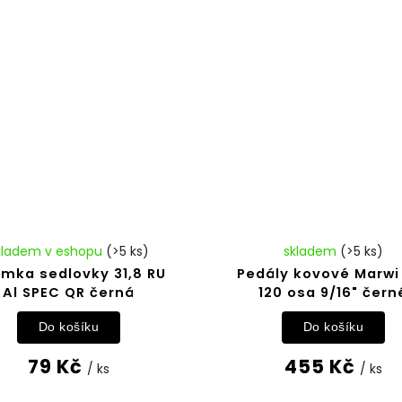
kladem v eshopu
(>5 ks)
skladem
(>5 ks)
ímka sedlovky 31,8 RU
Pedály kovové Marwi
Al SPEC QR černá
120 osa 9/16" čern
Do košíku
Do košíku
79 Kč
455 Kč
/ ks
/ ks