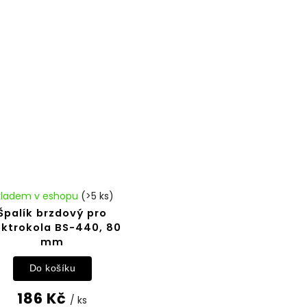
kladem v eshopu
(>5 ks)
Špalík brzdový pro
ektrokola BS-440, 80
mm
Do košíku
186 Kč
/ ks