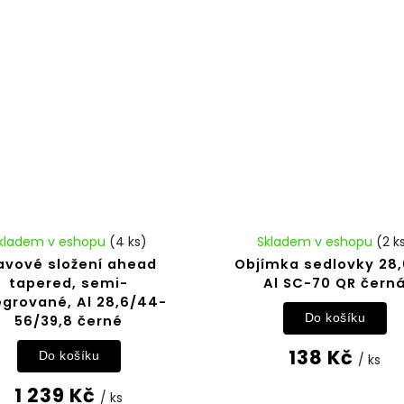
kladem v eshopu
(4 ks)
Skladem v eshopu
(2 k
avové složení ahead
Objímka sedlovky 28,
tapered, semi-
Al SC-70 QR čern
egrované, Al 28,6/44-
Do košíku
56/39,8 černé
138 Kč
Do košíku
/ ks
1 239 Kč
/ ks