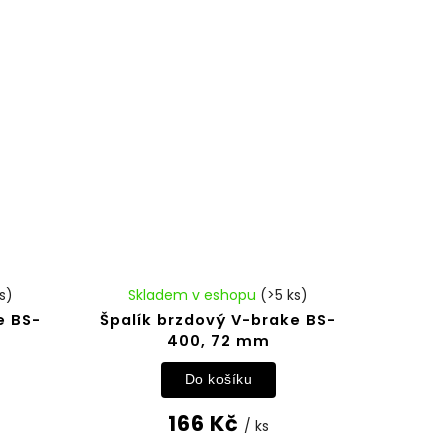
s)
Skladem v eshopu
(>5 ks)
e BS-
Špalík brzdový V-brake BS-
400, 72 mm
Do košíku
166 Kč
/ ks