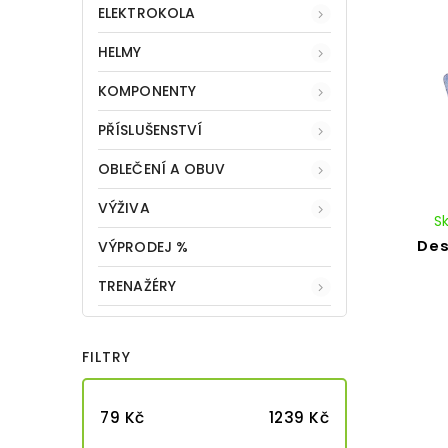
ELEKTROKOLA
HELMY
KOMPONENTY
PŘÍSLUŠENSTVÍ
OBLEČENÍ A OBUV
VÝŽIVA
S
Des
VÝPRODEJ %
TRENAŽÉRY
FILTRY
79
Kč
1239
Kč