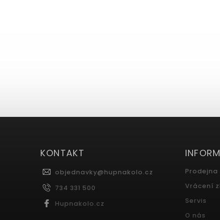
KONTAKT
INFOR
Prodejna
objednavky
@
hupnakolo.cz
Vrácení 
734 331 500
Servis
Hupnakolo.cz
O nás