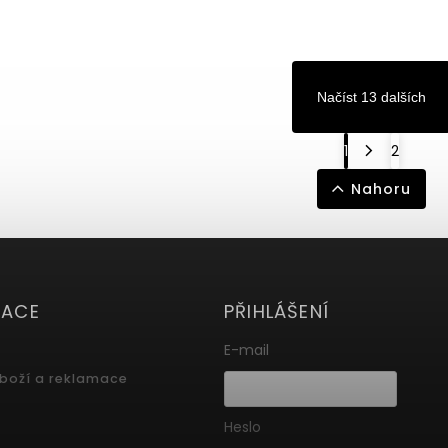
Načíst 13 dalších
1
2
Nahoru
MACE
PŘIHLÁŠENÍ
E-mail
zboží a reklamace
Heslo