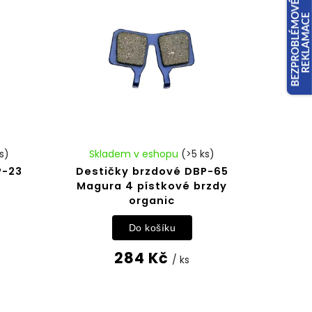
s)
Skladem v eshopu
(>5 ks)
P-23
Destičky brzdové DBP-65
Magura 4 pístkové brzdy
organic
Do košíku
284 Kč
/ ks