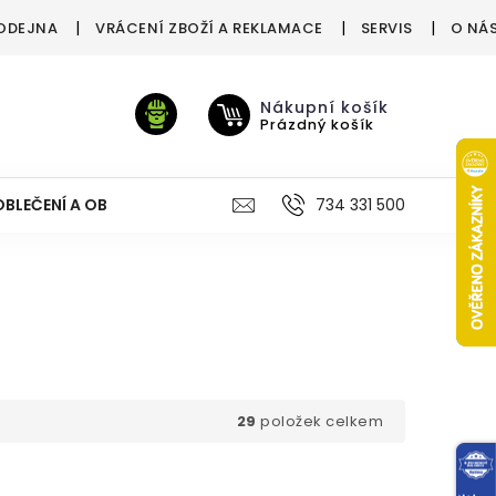
ODEJNA
VRÁCENÍ ZBOŽÍ A REKLAMACE
SERVIS
O NÁ
Nákupní košík
Prázdný košík
OBLEČENÍ A OBUV
VÝŽIVA
VÝPRODEJ %
734 331 500
TREN
29
položek celkem