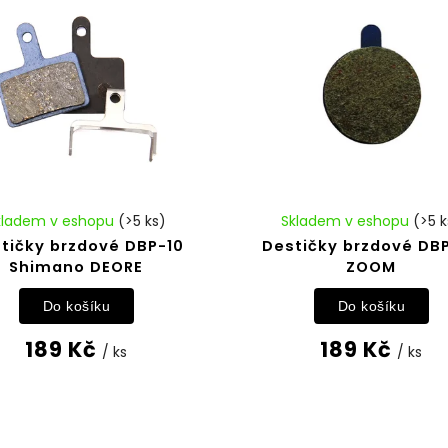
kladem v eshopu
(>5 ks)
Skladem v eshopu
(>5 k
tičky brzdové DBP-10
Destičky brzdové DB
Shimano DEORE
ZOOM
Do košíku
Do košíku
189 Kč
189 Kč
/ ks
/ ks