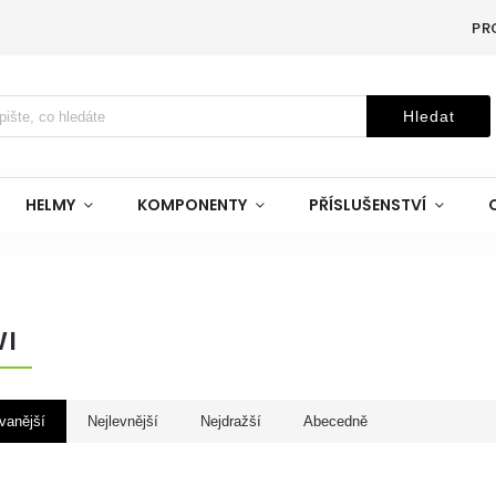
PR
Hledat
HELMY
KOMPONENTY
PŘÍSLUŠENSTVÍ
I
vanější
Nejlevnější
Nejdražší
Abecedně