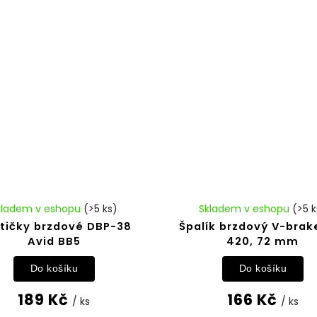
kladem v eshopu
(>5 ks)
Skladem v eshopu
(>5 k
tičky brzdové DBP-38
Špalík brzdový V-brak
Avid BB5
420, 72 mm
Do košíku
Do košíku
189 Kč
166 Kč
/ ks
/ ks