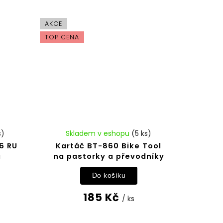
AKCE
TOP CENA
s)
Skladem v eshopu
(5 ks)
6 RU
Kartáč BT-860 Bike Tool
á
na pastorky a převodníky
Do košíku
185 Kč
/ ks