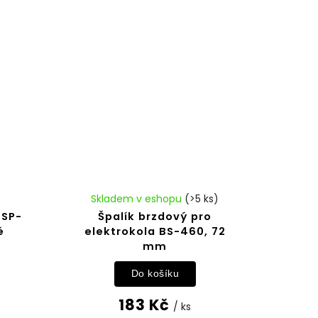
Skladem v eshopu
(>5 ks)
 SP-
Špalík brzdový pro
é
elektrokola BS-460, 72
mm
Do košíku
183 Kč
/ ks