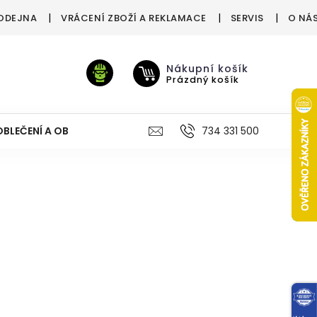
ODEJNA
VRÁCENÍ ZBOŽÍ A REKLAMACE
SERVIS
O NÁ
Nákupní košík
Prázdný košík
OBLEČENÍ A OBUV
VÝŽIVA
VÝPRODEJ %
734 331 500
TREN