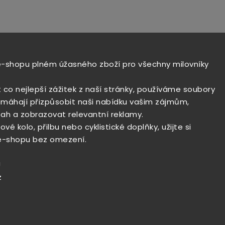
e-shopu plném úžasného zboží pro všechny milovníky
t co nejlepší zážitek z naší stránky, používáme soubory
máhají přizpůsobit naši nabídku vašim zájmům,
ah a zobrazovat relevantní reklamy.
vé kolo, přilbu nebo cyklistické doplňky, užijte si
e-shopu bez omezení.
!
z
.