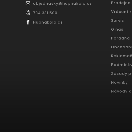
Prodejna
objednavky
@
hupnakolo.cz
Vrácení 
734 331 500
Servis
Hupnakolo.cz
O nás
Poradna
Obchodn
Reklamač
Podmínky
Zásady p
Novinky
Návody k 