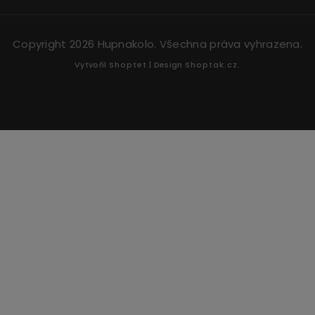
Copyright 2026
Hupnakolo
. Všechna práva vyhrazena.
Vytvořil
Shoptet
| Design
Shoptak.cz.