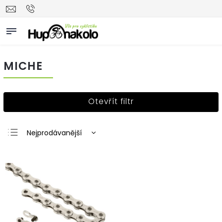
MICHE
Otevřít filtr
Nejprodávanější
Nejlevnější
Nejdražší
Abecedně