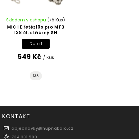
Skladem v eshopu
(>5 Kus)
MICHE řetěz10s pro MTB
138 čl. stříbrný SH
Detail
549 Kč
/ Kus
138
KONTAKT
objednavky
@
hupnakolo.cz
734 331 500