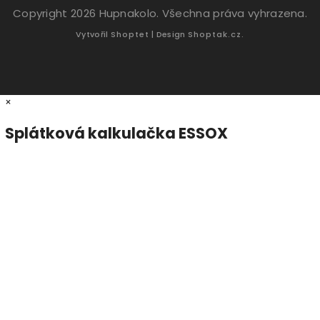
Copyright 2026
Hupnakolo
. Všechna práva vyhrazena.
Vytvořil
Shoptet
| Design
Shoptak.cz.
×
Splátková kalkulačka ESSOX