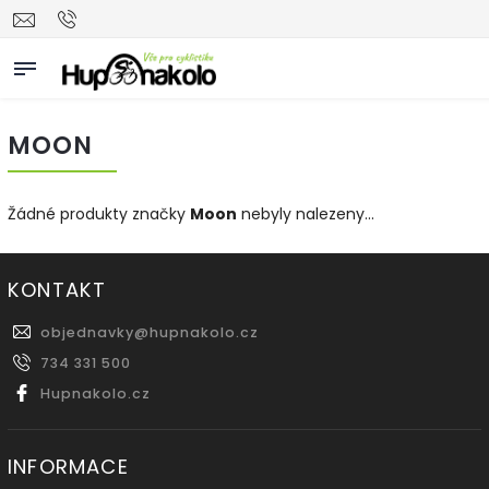
MOON
Žádné produkty značky
Moon
nebyly nalezeny...
KONTAKT
objednavky
@
hupnakolo.cz
734 331 500
Hupnakolo.cz
INFORMACE