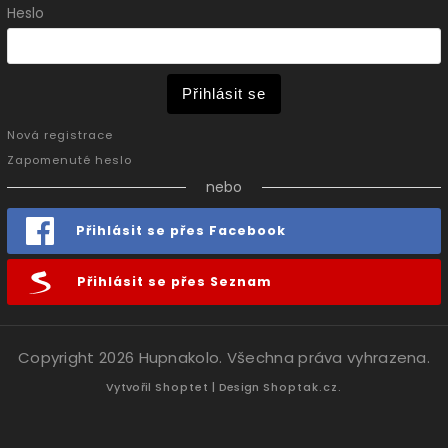
Heslo
Přihlásit se
Nová registrace
Zapomenuté heslo
nebo
Přihlásit se přes Facebook
Přihlásit se přes Seznam
Copyright 2026
Hupnakolo
. Všechna práva vyhrazena.
Vytvořil
Shoptet
| Design
Shoptak.cz.