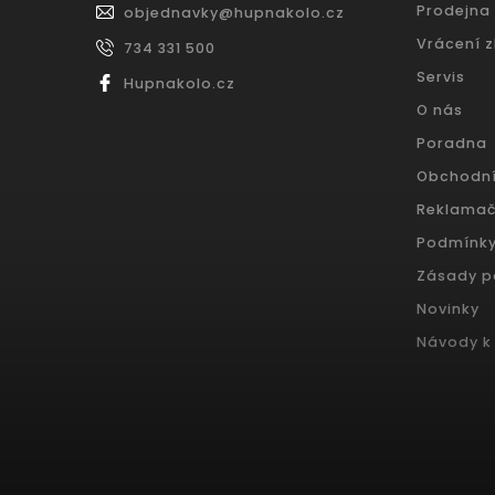
Prodejna
objednavky
@
hupnakolo.cz
Vrácení 
734 331 500
Servis
Hupnakolo.cz
O nás
Poradna
Obchodn
Reklamač
Podmínky
Zásady p
Novinky
Návody k 