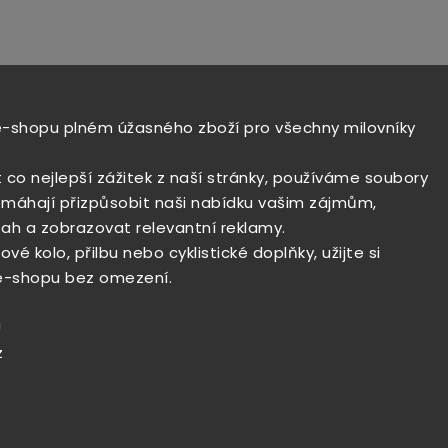
e-shopu plném úžasného zboží pro všechny milovníky
t co nejlepší zážitek z naší stránky, používáme soubory
máhají přizpůsobit naši nabídku vašim zájmům,
ah a zobrazovat relevantní reklamy.
vé kolo, přilbu nebo cyklistické doplňky, užijte si
e-shopu bez omezení.
!
z
.