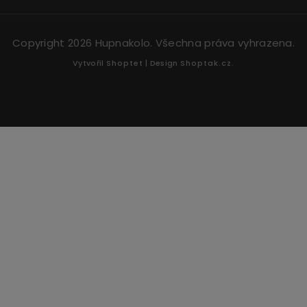
Copyright 2026
Hupnakolo
. Všechna práva vyhrazena.
Vytvořil
Shoptet
| Design
Shoptak.cz.