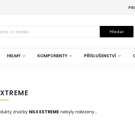
PR
Hledat
HELMY
KOMPONENTY
PŘÍSLUŠENSTVÍ
EXTREME
odukty značky
NILS EXTREME
nebyly nalezeny...