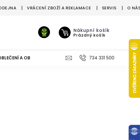
ODEJNA
VRÁCENÍ ZBOŽÍ A REKLAMACE
SERVIS
O NÁ
Nákupní košík
Prázdný košík
OBLEČENÍ A OBUV
VÝŽIVA
VÝPRODEJ %
734 331 500
TREN