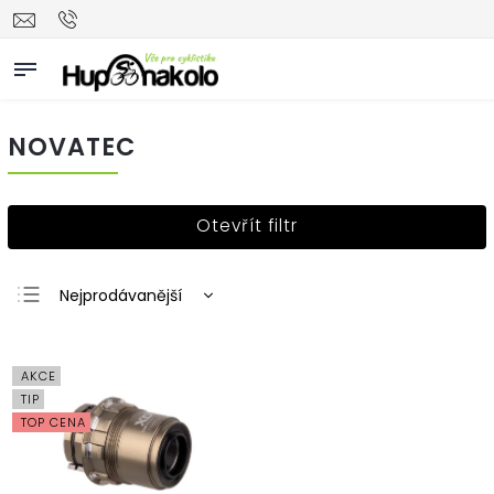
NOVATEC
Otevřít filtr
Nejprodávanější
Nejlevnější
Nejdražší
AKCE
Abecedně
TIP
TOP CENA