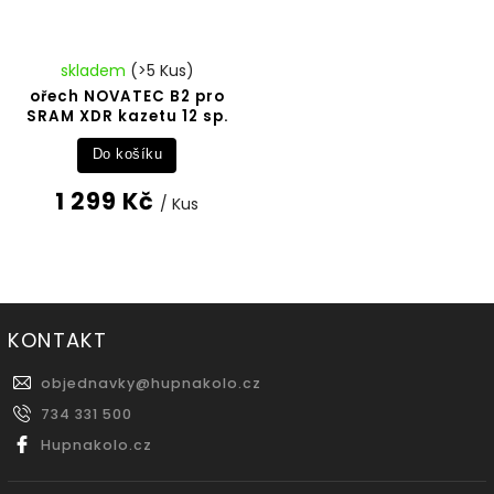
skladem
(>5 Kus)
ořech NOVATEC B2 pro
SRAM XDR kazetu 12 sp.
Do košíku
1 299 Kč
/ Kus
KONTAKT
objednavky
@
hupnakolo.cz
734 331 500
Hupnakolo.cz