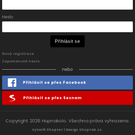
Heslo
Přihlásit se
Nová registrace
Zapomenuté heslo
nebo
Přihlásit se přes Facebook
Přihlásit se přes Seznam
Copyright 2026
Hupnakolo
. Všechna práva vyhrazena.
Vytvořil
Shoptet
| Design
Shoptak.cz.