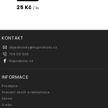
25 Kč
/ ks
KONTAKT
objednavky
@
hupnakolo.cz
734 331 500
Hupnakolo.cz
INFORMACE
Prodejna
Vrácení zboží a reklamace
Servis
O nás