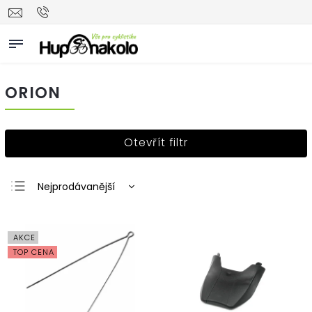
ORION
Otevřít filtr
Nejprodávanější
Nejlevnější
Nejdražší
AKCE
Abecedně
TOP CENA