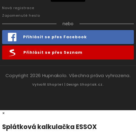
Nová registrace
Zapomenuté heslo
nebo
Přihlásit se přes Facebook
Přihlásit se přes Seznam
Copyright 2026
Hupnakolo
. Všechna práva vyhrazena.
Vytvořil
Shoptet
| Design
Shoptak.cz.
×
Splátková kalkulačka ESSOX