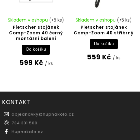
Skladem v eshopu
(>5 ks)
Skladem v eshopu
(>5 ks)
Pletscher stojánek
Pletscher stojánek
Comp-Zoom 40 černý
Comp-Zoom 40 stříbrný
montážní balení
Do košíku
Do košíku
559 Kč
/ ks
599 Kč
/ ks
KONTAKT
objednavky
@
hupnakolo.cz
734 331 500
Hupnakolo.cz