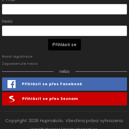
Heslo
Přihlásit se
Nová registrace
Zapomenuté heslo
nebo
Přihlásit se přes Facebook
Přihlásit se přes Seznam
Copyright 2026
Hupnakolo
. Všechna práva vyhrazena.
Vytvořil
Shoptet
| Design
Shoptak.cz.